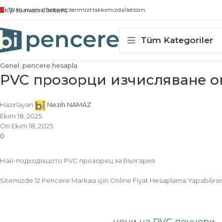
Skip to main content
TR
Kurumsal
Tedarikçilerimiz
Hakkımızda
İletisim
Tüm Kategoriler
Genel
,
pencere hesapla
PVC прозорци изчисляване о
Hazırlayan
Nezih NAMAZ
Ekim 18, 2025
On Ekim 18, 2025
0
Най-подходящото PVC прозорец за България
Sitemizde 12 Pencere Markası için Online Fiyat Hesaplama Yapabilirsiniz.
цени на PVC пенчери