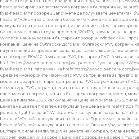
изчислете цената на вентилационния отвор, <a href="https://www.b
hesapla/">фирми за пластмасова дограма в България</a>, <a href=
fiyat-hesapla/">прозорец Започнете да получавате цената</a>, б
hesapla/">Фирми за стъклени балкони</a>, цена на плъзгаща се вра
калкулатор на цена на прозорци, изчисление на български прозор
балкони</a>, колко струва прозорец 120x120, текуща цена на прозо
Windeck, най-качествени български прозорци Windeck PVC прозо
компании, цени на български дограми, български PVC дограми, к
на уплътнения за прозорци, цена на дограма с двоен стъклопакет
на прозорци 150x140, български PVC, български PVC, български 
href="https://www.bipencere.com/pvc-pencere-fiyat-hesapla/">Wins
fiyat-hesapla/">Fıratpen</a>, <a href="https://www.bipencere.com/
Средиземноморските марки като PVC са причината за предпочита
модели прозорци Pimapen, антрацитна PVC дограма, марки PVC до
се монтира PVC дограма, цени на врати от пластмасова дограма,
пластмасова дограма, цени на българска дограма пимапен, модел
цена на пимапен 2025, калкулация на цена на пимапен 2025, онла
цената на цветен пимапен, калкулация на цена на <a href="https:/
pencere-fiyat-hesapla/">Wıratpen</a>, калкулация на цена на <a hr
hesapla/">Онлайн калкулация на цената на Egepen</a>, онлайн кал
hesapla/">Онлайн калкулация на цената на Fıratpen</a>, <a href="
България, онлайн калкулация на цената на Kompen, онлайн калкулац
Adopen, egepen или adopen, цени на прозорци на egepen, търговц