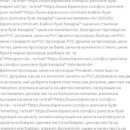
/a>, <a href="https://www.bipencere.com/pvc-pencere-fiyat-
imapen м2</a>, <a href="https://www.bipencere.com/pvc-pencere-
ия <a href="https://www.bipencere.com/cam-balkon-fiyat-
/pvc-pencere-fiyat-hesapla/">цени на пимапен</a> 200x150,
bipencere.com/cam-balkon-fiyat-hesapla/">цени на стъклени
ere-fiyat-hesapla/">цени на пимапен</a>, български търговци на
им PVC дограма, цени на PVC врати и прозорци, български PVC
вени стандарти за PVC прозорци, PVC дръжки за прозорци, цени
етни, цени на прозорци за баня, цена на кухненско стъкло, цени
обрите марки прозорци, разбира се; <a
la/">Pimapen</a>, <a href="https://www.bipencere.com/pvc-pencere-
cere.com/pvc-pencere-fiyat-hesapla/">Windeck</a>
френски прозорци, цени на прозорци Pimapen, плъзгащи се
VC дограма, как да се изчислят цените на PVC дограмата, как да
ва дограма, най-добрите марки пластмасова дограма, цветове на
имапен, разлика в цената на цветен пимапен, калкулация на
а на пимапен, ценова листа на балконски пимапен, разлика в
кулация на цена на <a href="https://www.bipencere.com/pvc-
k</a>, <a href="https://www.bipencere.com/pvc-pencere-fiyat-
merling, <a href="https://www.bipencere.com/pvc-pencere-fiyat-
алкулация на цената, онлайн калкулация на цената на Enderpen в
ата на fıratpen, ценова листа на fıratpen, ценова листа на
egepen или fıratpen, egepen deceuninck, какво е качеството на