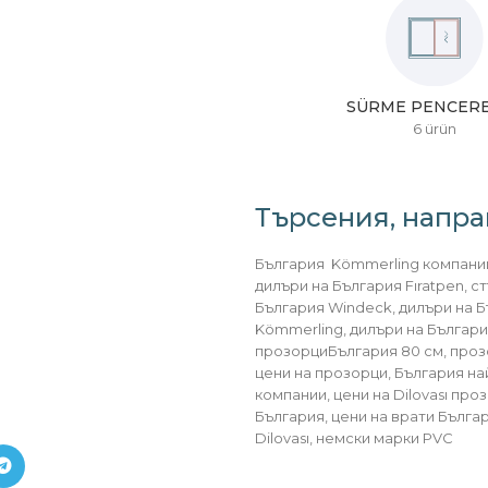
да
BÖLMELI PENCERELER
SÜRME PENCER
ама в България! Когато
5 ürün
6 ürün
е цените на PVC дограми,
ри. Въведете вашите
рете вашите опции и
Търсения, напра
е всичките си избори,
 върху бутона "ИЗЧИСЛИ".
България Kömmerling компании
а цените на PVC дограма
дилъри на България Fıratpen, с
България Windeck, дилъри на Б
Kömmerling, дилъри на Българи
прозорциБългария 80 см, проз
цени на прозорци, България на
компании, цени на Dilovası про
България, цени на врати Бълга
Dilovası, немски марки PVC