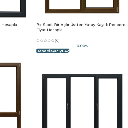
at Hesapla
Bir Sabit Bir Açılır Üstten Yatay Kayıtlı Pencere
Fiyat Hesapla
(6)
0.00₺
Hesaplayıcıyı Aç