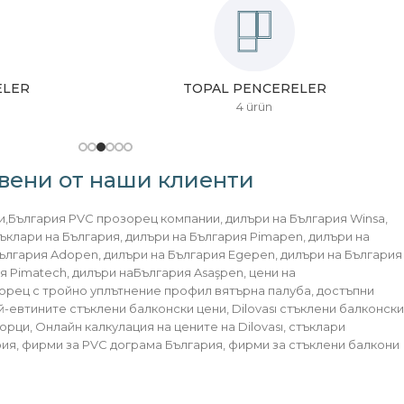
ELER
TOPAL PENCERELER
4 ürün
вени от наши клиенти
,България PVC прозорец компании, дилъри на България Winsa,
тъклари на България, дилъри на България Pimapen, дилъри на
ългария Adopen, дилъри на България Egepen, дилъри на България
я Pimatech, дилъри наБългария Asaşpen, цени на
орец с тройно уплътнение профил вятърна палуба, достъпни
й-евтините стъклени балконски цени, Dilovası стъклени балконски
зорци, Онлайн калкулация на цените на Dilovası, стъклари
рия, фирми за PVC дограма България, фирми за стъклени балкони