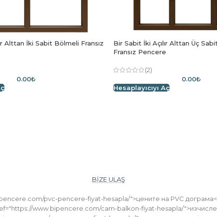
lır Alttan İki Sabit Bölmeli Fransız
Bir Sabit İki Açılır Alttan Üç Sab
Fransız Pencere
(2)
0.00₺
0.00₺
Aç
Hesaplayıcıyı Aç
тливи сме, че избрахте 
те да се свържете с нас по всяко време относно обла
 екип за поддръжка на клиенти в WhatsApp 24/7. Пр
BİZE ULAŞ
.bipencere.com/pvc-pencere-fiyat-hesapla/">цените на PVC догр
f="https://www.bipencere.com/cam-balkon-fiyat-hesapla/">изчисле