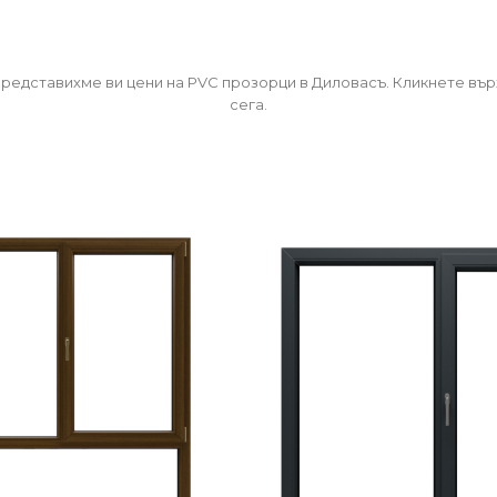
редставихме ви цени на PVC прозорци в Диловасъ. Кликнете върх
сега.