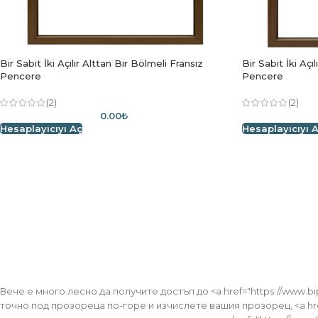
Bir Sabit İki Açılır Alttan Bir Bölmeli Fransız
Bir Sabit İki Açı
Pencere
Pencere
(2)
(2)
0.00₺
Hesaplayıcıyı Aç
Hesaplayıcıyı 
Щас
Включили сме бутон за контакт по-долу, за да може
въпроси на нашия
Вече е много лесно да получите достъп до <a href="https://www
точно под прозореца по-горе и изчислете вашия прозорец, <a hre