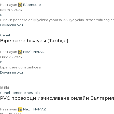
Hazırlayan
Bipencere
Kasım 3, 2024
0
Bir evin pencereleri iyi yalıtım yaparsa %50'ye yakın ısı tasarrufu sağlar
Devamını oku
Genel
Bipencere hikayesi (Tarihçe)
Hazırlayan
Nezih NAMAZ
Ekim 25, 2025
0
bipencere.com tarihçesi
Devamını oku
18
Eki
Genel
,
pencere hesapla
PVC прозорци изчисляване онлайн България
Hazırlayan
Nezih NAMAZ