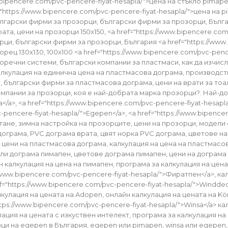
ipencere.com/pvc-pencere-fiyat-hesapla/">цена на стъкло pimapen<
"https://www.bipencere.com/pvc-pencere-fiyat-hesapla/">цена на p
ългарски фирми за прозорци, български фирми за прозорци, Българ
та, цени на прозорци 150x150, <a href="https://www.bipencere.com
ци, български фирми за прозорци, България <a href="https://www.
рец 130x130, 100x100 <a href="https://www.bipencere.com/pvc-penc
речни системи, български компании за пластмаси, как да изчисл
алкулация на единична цена на пластмасова дограма, производст
, български фирми за пластмасова дограма, цени на врати за тоал
компании за прозорци, коя е най-добрата марка прозорци?: Най-д
a</a>, <a href="https://www.bipencere.com/pvc-pencere-fiyat-hesap
pvc-pencere-fiyat-hesapla/">Egepen</a>, <a href="https://www.bipen
не, зимна настройка на прозорците, цени на прозорци, модели 
грама, PVC дограма врата, цвят норка PVC дограма, цветове на P
 цени на пластмасова дограма, калкулация на цена на пластмасо
и дограма пимапен, цветове дограма пимапен, цени на дограма п
йн калкулация на цена на пимапен, програма за калкулация на цен
/www.bipencere.com/pvc-pencere-fiyat-hesapla/">Фиратпен</a>, кал
ef="https://www.bipencere.com/pvc-pencere-fiyat-hesapla/">Winddec
кулация на цената на Adopen, онлайн калкулация на цената на Köm
https://www.bipencere.com/pvc-pencere-fiyat-hesapla/">Winsa</a> к
ия на цената с изкуствен интелект, програма за калкулация на цен
и на egepen в България, egepen или pimapen, winsa или egepen, 