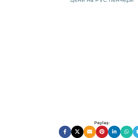
България 
3 BÖLMELI PENCERELER
4 
Вече е много лесно да получите цени за PVC догр
11 ürün
посетите Bipenence.com, лесно можете да изчислит
стъклени балкони, врати и вентилационни отво
размери за ширина и височина, след това избе
следвайте стъпка по стъпка. След като направит
можете да видите цената си веднага, като щракнете
Bipencere.com е най-бързото и надеждно решение з
в Сапанджа!
Paylaş: