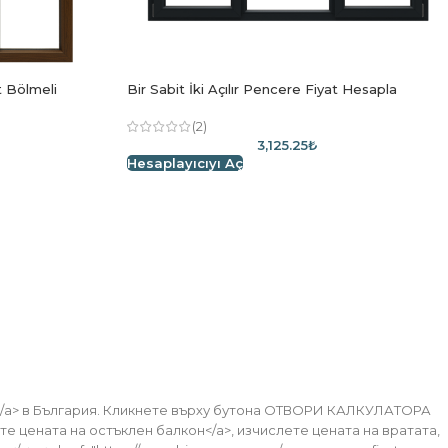
it Bölmeli
Bir Sabit İki Açılır Pencere Fiyat Hesapla
(2)
3,125.25₺
Hesaplayıcıyı Aç
нас.
стта за поръчки по-горе. Можете да зададете всички
иятно пазаруване.
ама</a> в България. Кликнете върху бутона ОТВОРИ КАЛКУЛАТОРА
те цената на остъклен балкон</a>, изчислете цената на вратата,