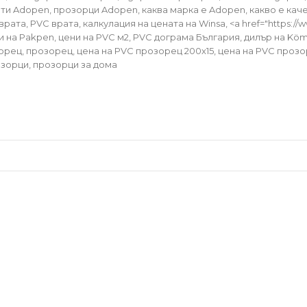
ати Adopen, прозорци Adopen, каква марка е Adopen, какво е ка
ата, PVC врата, калкулация на цената на Winsa, <a href="https:/
ни на Pakpen, цени на PVC м2, PVC дограма България, дилър на Kö
орец, прозорец, цена на PVC прозорец 200x15, цена на PVC проз
озорци, прозорци за дома