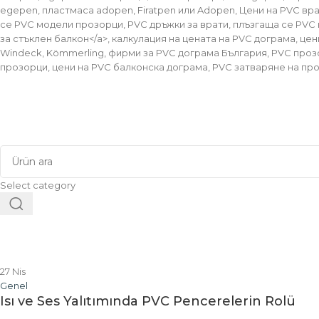
egepen, пластмаса adopen, Firatpen или Adopen, Цени на PVC вр
се PVC модели прозорци, PVC дръжки за врати, плъзгаща се PVC вр
за стъклен балкон</a>, калкулация на цената на PVC дограма, це
Windeck, Kömmerling, фирми за PVC дограма България, PVC проз
прозорци, цени на PVC балконска дограма, PVC затваряне на пр
Select category
27
Nis
Genel
Isı ve Ses Yalıtımında PVC Pencerelerin Rolü