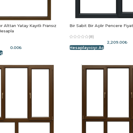
lır Alttan Yatay Kayıtlı Fransız
Bir Sabit Bir Açılır Pencere Fiy
Hesapla
(8)
2,209.00₺
0.00₺
Hesaplayıcıyı Aç
Aç