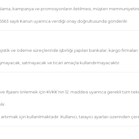
aturalama, kampanya ve promosyonların iletilmesi, müşteri memnuniyetinin 
 6563 sayılı Kanun uyarınca verdiği onay doğrultusunda gönderilir.
ojistik ve ödeme süreçlerinde işbirliği yapılan bankalar, kargo firmaları ve
 paylaşmayacak, satmayacak ve ticari amaçla kullandırmayacaktır.
i ve ifşasını önlemek için KVKK’nın 12. maddesi uyarınca gerekli tüm teknik
lir.
i artırmak için kullanılmaktadır. Kullanıcı, tarayıcı ayarları üzerinden ç