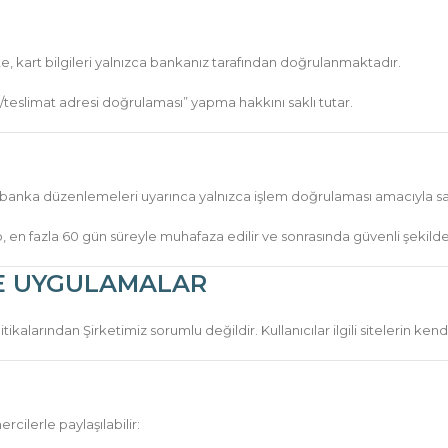
e, kart bilgileri yalnızca bankanız tarafından doğrulanmaktadır.
teslimat adresi doğrulaması” yapma hakkını saklı tutar.
 ve banka düzenlemeleri uyarınca yalnızca işlem doğrulaması amacıyla sa
up, en fazla 60 gün süreyle muhafaza edilir ve sonrasında güvenli şekilde
VE UYGULAMALAR
litikalarından Şirketimiz sorumlu değildir. Kullanıcılar ilgili sitelerin ke
ercilerle paylaşılabilir: