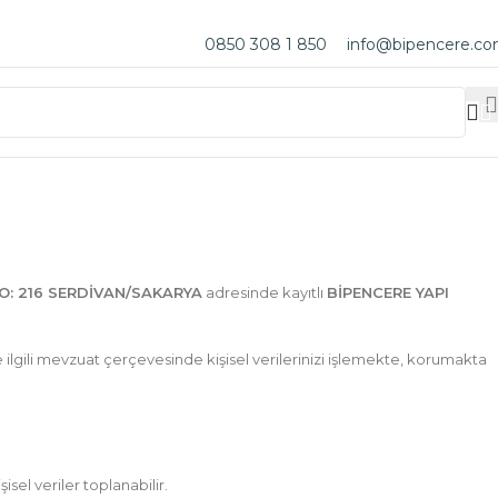
0850 308 1 850
info@bipencere.c
NO: 216 SERDİVAN/SAKARYA
adresinde kayıtlı
BİPENCERE YAPI
 ilgili mevzuat çerçevesinde kişisel verilerinizi işlemekte, korumakta
isel veriler toplanabilir.