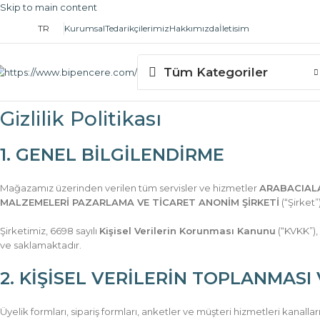
Skip to main content
TR
Kurumsal
Tedarikçilerimiz
Hakkımızda
İletisim
Tüm Kategoriler
Gizlilik Politikası
1. GENEL BİLGİLENDİRME
Mağazamız üzerinden verilen tüm servisler ve hizmetler
ARABACIALA
MALZEMELERİ PAZARLAMA VE TİCARET ANONİM ŞİRKETİ
(“Şirket”
Şirketimiz, 6698 sayılı
Kişisel Verilerin Korunması Kanunu
(“KVKK”), 
ve saklamaktadır.
2. KİŞİSEL VERİLERİN TOPLANMASI
Üyelik formları, sipariş formları, anketler ve müşteri hizmetleri kanalları 