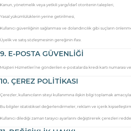
Kanun, yönetmelik veya yetkili yargı/idarî otoritenin talepleri,
Yasal yükümlülüklerin yerine getirilmesi,
Kullanıcı güvenliğinin sağlanması ve dolandırıcılık gibi suçların önlenme
Üyelik ve satış sözleşmesinin gereğinin ifası.
9. E-POSTA GÜVENLİĞİ
Müşteri Hizmetleri’ne gönderilen e-postalarda kredi kartı numarası vey
10. ÇEREZ POLİTİKASI
Çerezler, kullanıcıların siteyi kullanımına ilişkin bilgi toplamak amacıyl
Bu bilgiler istatistiksel değerlendirmeler, reklam ve içerik kişiselleştir
Kullanıcı dilediği zaman tarayıcı ayarlarını değiştirerek çerezleri redde