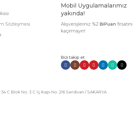
Mobil Uygulamalarımız
yakında!
ikası
nım Sözleşmesi
Alışverişleriniz %2
BiPuan
fırsatını
kaçırmayın!
a
Bizi takip et
 54 C Blok No: 3 C İç Kapı No: 216 Serdivan / SAKARYA