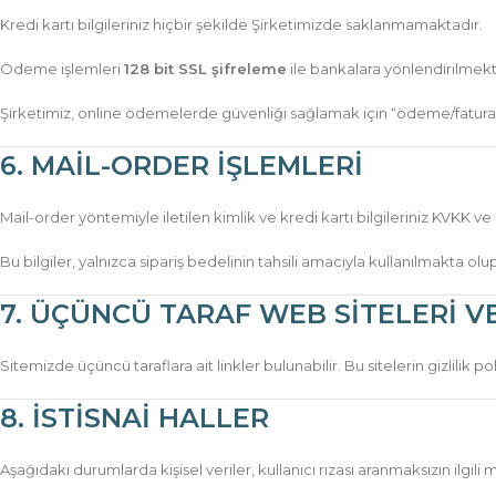
Kredi kartı bilgileriniz hiçbir şekilde Şirketimizde saklanmamaktadır.
Ödeme işlemleri
128 bit SSL şifreleme
ile bankalara yönlendirilmekt
Şirketimiz, online ödemelerde güvenliği sağlamak için “ödeme/fatura/
6. MAİL-ORDER İŞLEMLERİ
Mail-order yöntemiyle iletilen kimlik ve kredi kartı bilgileriniz KVKK
Bu bilgiler, yalnızca sipariş bedelinin tahsili amacıyla kullanılmakta ol
7. ÜÇÜNCÜ TARAF WEB SİTELERİ 
Sitemizde üçüncü taraflara ait linkler bulunabilir. Bu sitelerin gizlilik po
8. İSTİSNAİ HALLER
Aşağıdaki durumlarda kişisel veriler, kullanıcı rızası aranmaksızın ilgili m