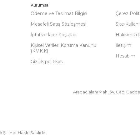
Kurumsal
Ödeme ve Teslimat Bilgisi
Çerez Polit
Mesafeli Satış Sözleşmesi
Site Kulla
İptal ve İade Koşulları
Hakkımızd
Kişisel Verileri Koruma Kanunu
İletişim
(K.V.K.K)
Hesabım
Gizlilik politikası
Arabacıalanı Mah. 54. Cad. Cadde
 | Her Hakkı Saklıdır.