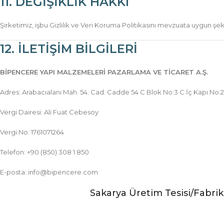
11. DEĞİŞİKLİK HAKKI
Şirketimiz, işbu Gizlilik ve Veri Koruma Politikasını mevzuata uygun şek
12. İLETİŞİM BİLGİLERİ
BİPENCERE YAPI MALZEMELERİ PAZARLAMA VE TİCARET A.Ş.
Adres: Arabacıalanı Mah. 54. Cad. Cadde 54 C Blok No:3 C İç Kapı No
Vergi Dairesi: Ali Fuat Cebesoy
Vergi No: 1761071264
Telefon: +90 (850) 308 1 850
E-posta: info@bipencere.com
Sakarya Üretim Tesisi/Fabri