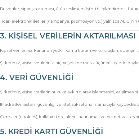
Bu veriler; siparişin alınması, ürün teslimi, müşteri bilgilendirmesi, f
Ticari elektronik iletiler (kampanya, promosyon vb.) yalnızca ALICI’nın
3. KİŞİSEL VERİLERİN AKTARILMASI
Kişisel verileriniz, kanunen yetkili kamu kurum ve kuruluşları, siparişin l
Şirketimiz, kişisel verilerinizi hiçbir şekilde izinsiz üçüncü kişilerle
4. VERİ GÜVENLİĞİ
Şirketimiz, kişisel verilerin hukuka aykırı olarak işlenmesini, erişilmesin
IP adresleri sistem güvenliği ve istatistiksel analiz amacıyla kaydedilebi
Çerezler (cookies), kullanıcı tercihlerini hatırlamak ve hizmet kalitesin
5. KREDİ KARTI GÜVENLİĞİ