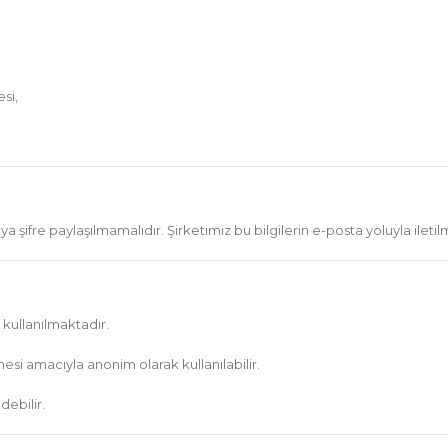
si,
a şifre paylaşılmamalıdır. Şirketimiz bu bilgilerin e-posta yoluyla ile
a kullanılmaktadır.
mesi amacıyla anonim olarak kullanılabilir.
debilir.