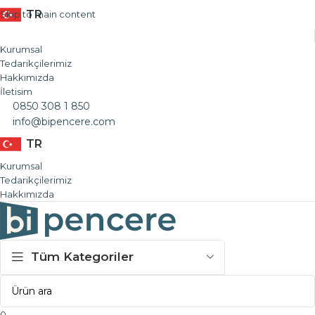
TR
Skip to main content
Kurumsal
Tedarikçilerimiz
Hakkımızda
İletisim
0850 308 1 850
info@bipencere.com
TR
Kurumsal
Tedarikçilerimiz
Hakkımızda
Tüm Kategoriler
0