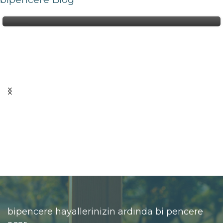
Rolü
27
NIS
bipencere hayallerinizin ardında bi pencere