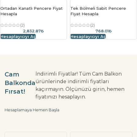
Ortadan Kanatlı Pencere Fiyat
Tek Bölmeli Sabit Pencere
Hesapla
Fiyat Hesapla
(2)
(2)
2,832.87₺
768.01₺
Hesaplayıcıyı Aç
Hesaplayıcıyı Aç
Cam
İndirimli Fiyatlar! Tüm Cam Balkon
ürünlerinde indirimli fiyatları
Balkonda
kaçırmayın. Ölçünüzü girin, hemen
Fırsat!
fiyatınızı hesaplayın.
Hesaplamaya Hemen Başla