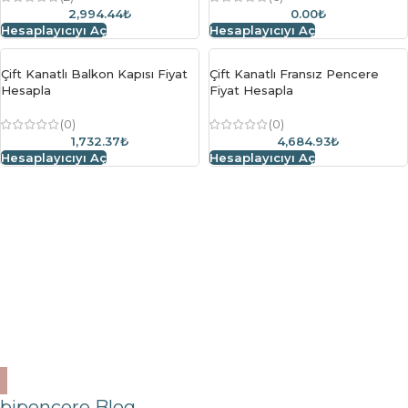
2,994.44₺
0.00₺
Hesaplayıcıyı Aç
Hesaplayıcıyı Aç
Çift Kanatlı Balkon Kapısı Fiyat
Çift Kanatlı Fransız Pencere
Hesapla
Fiyat Hesapla
(0)
(0)
1,732.37₺
4,684.93₺
Hesaplayıcıyı Aç
Hesaplayıcıyı Aç
bipencere Blog
Isı ve Ses Yalıtımında PVC Pencerelerin