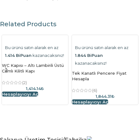
Related Products
Bu ürünü satın alarak en az
Bu ürünü satın alarak en az
1.414 BiPuan
kazanacaksınız!
1.844 BiPuan
kazanacaksınız!
WC Kapısı – Altı Lambirili Üstü
Camlı Kilitli Kapı
Tek Kanatlı Pencere Fiyat
Hesapla
(2)
1,414.14₺
(6)
Hesaplayıcıyı Aç
1,844.31₺
Hesaplayıcıyı Aç
Sakarya Üretim Tesisi/Fabrika