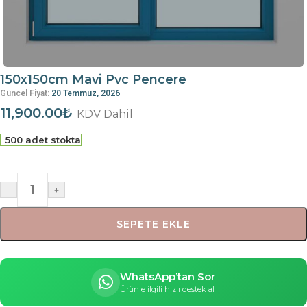
150x150cm Mavi Pvc Pencere
Güncel Fiyat:
20 Temmuz, 2026
11,900.00
₺
KDV Dahil
500 adet stokta
-
+
SEPETE EKLE
WhatsApp’tan Sor
Ürünle ilgili hızlı destek al