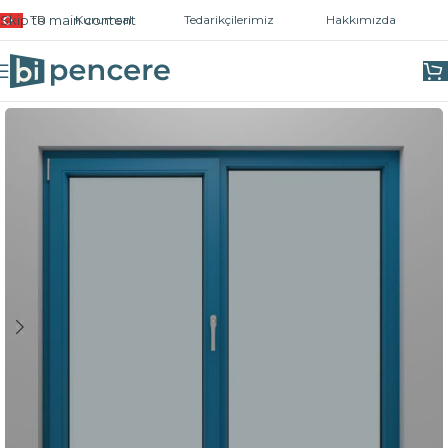
Skip to main content
TR
Kurumsal
Tedarikçilerimiz
Hakkımızda
Ana Sayfa
/
Hazır Pencereler