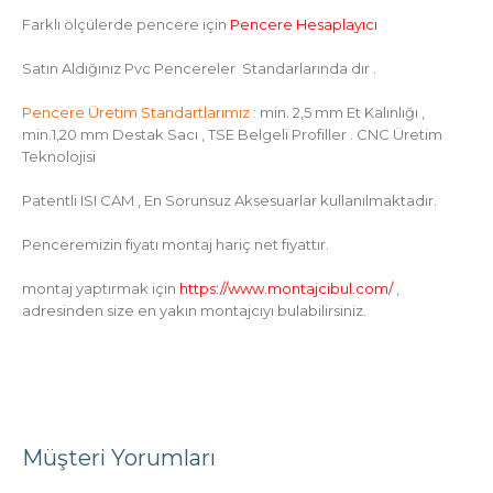
Farklı ölçülerde pencere için
Pencere Hesaplayıcı
Satın Aldığınız Pvc Pencereler
Standarlarında dır .
Pencere Üretim Standartlarımız :
min. 2,5 mm Et Kalınlığı ,
min.1,20 mm Destak Sacı , TSE Belgeli Profiller . CNC Üretim
Teknolojisi
Patentli ISI CAM , En Sorunsuz Aksesuarlar kullanılmaktadır.
Penceremizin fiyatı montaj hariç net fiyattır.
montaj yaptırmak için
https://www.montajcibul.com/
,
adresinden size en yakın montajcıyı bulabilirsiniz.
Müşteri Yorumları