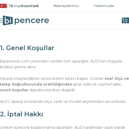
Skip to main content
TR
Kurumsal
Tedarikçilerimiz
Hakkımızda
1. Genel Koşullar
bipencere.com üzerinden verilen tüm siparişler, ALICI’nın onayıyla
birlikte işleme alınır.
Sipariş onaylandıktan sonra üretim süreci başlar. Ürünler
özel ölçü ve
talep doğrultusunda üretildiğinden
iptal, iade ve cayma hakkı
sınırlı koşullar
dışında mümkün değildir.
ALICI, sipariş öncesinde ölçü, renk ve model seçiminden sorumludur.
2. İptal Hakkı
Üretim sürecine başlanmamış siparişler, ALICI tarafından yazılı olarak