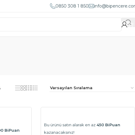
0850 308 1 850
info@bipencere.c
4
Bu ürünü satın alarak en az
450 BiPuan
00 BiPuan
kazanacaksınız!