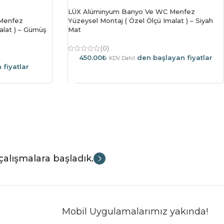
LÜX Alüminyum Banyo Ve WC Menfez
Menfez
Yüzeysel Montaj ( Özel Ölçü Imalat ) – Siyah
alat ) – Gümüş
Mat
(0)
450.00
₺
den başlayan fiyatlar
KDV Dahil
 fiyatlar
Sepete Ekle
çalışmalara başladık.
Mobil Uygulamalarımız yakında!