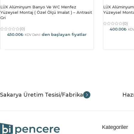
LÜX Alüminyum Banyo Ve WC Menfez
LÜX Alüminyum
Yüzeysel Montaj ( Özel Ölçü Imalat ) – Antrasit
Yüzeysel Montaj
Gri
(0)
(0)
400.00
₺
KDV
450.00
₺
den başlayan fiyatlar
KDV Dahil
Sepete Ekle
Sepete Ekle
Sakarya Üretim Tesisi/Fabrika
Hazı
Kategoriler