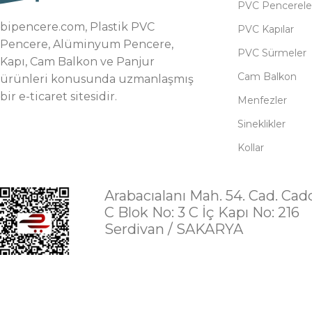
PVC Pencerele
bipencere.com, Plastik PVC
PVC Kapılar
Pencere, Alüminyum Pencere,
PVC Sürmeler
Kapı, Cam Balkon ve Panjur
Cam Balkon
ürünleri konusunda uzmanlaşmış
bir e-ticaret sitesidir.
Menfezler
Sineklikler
Kollar
Arabacıalanı Mah. 54. Cad. Cad
C Blok No: 3 C İç Kapı No: 216
Serdivan / SAKARYA
Copyright 2026 | BİPENCERE YAPI MALZEMELERİ PAZARLAMA VE TİC. A.Ş.