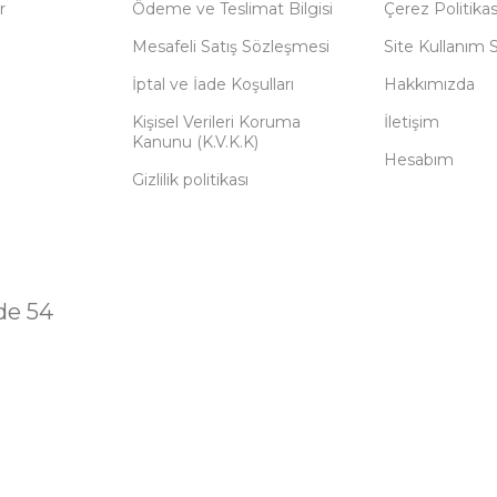
r
Ödeme ve Teslimat Bilgisi
Çerez Politikas
Mesafeli Satış Sözleşmesi
Site Kullanım 
İptal ve İade Koşulları
Hakkımızda
Kişisel Verileri Koruma
İletişim
Kanunu (K.V.K.K)
Hesabım
Gizlilik politikası
de 54
 | Her Hakkı Saklıdır.