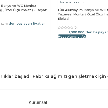
kazanacaksınız!
 Banyo ve WC Menfez
 ( Özel Ölçü imalat ) – Beyaz
LÜX Alüminyum Banyo Ve WC 
Yüzeysel Montaj ( Özel Ölçü Im
Eloksal
den başlayan fiyatlar
 Dahil
(0)
1,000.00₺
den başlayan
Hesaplayıcıyı Aç
rlıklar başladı! Fabrika ağımızı genişletmek için 
Kurumsal