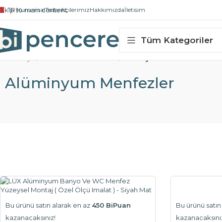
Skip to main content
TR
Kurumsal
Tedarikçilerimiz
Hakkımızda
İletisim
Tüm Kategoriler
Ana Sayfa
/
Havalandırma Menfezleri
/
Alüminyum Menfezler
Alüminyum Menfezler
Bu ürünü satın alarak en az
450 BiPuan
Bu ürünü satın
kazanacaksınız!
kazanacaksını