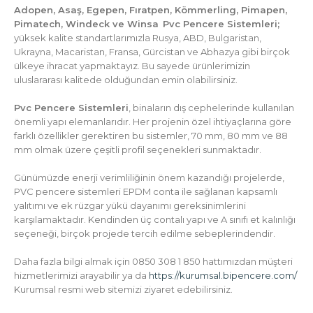
Adopen, Asaş, Egepen, Fıratpen, Kömmerling, Pimapen,
Pimatech, Windeck ve Winsa
Pvc Pencere Sistemleri;
yüksek kalite standartlarımızla Rusya, ABD, Bulgaristan,
Ukrayna, Macaristan, Fransa, Gürcistan ve Abhazya gibi birçok
ülkeye ihracat yapmaktayız. Bu sayede ürünlerimizin
uluslararası kalitede olduğundan emin olabilirsiniz.
Pvc Pencere Sistemleri
, binaların dış cephelerinde kullanılan
önemli yapı elemanlarıdır. Her projenin özel ihtiyaçlarına göre
farklı özellikler gerektiren bu sistemler, 70 mm, 80 mm ve 88
mm olmak üzere çeşitli profil seçenekleri sunmaktadır.
Günümüzde enerji verimliliğinin önem kazandığı projelerde,
PVC pencere sistemleri EPDM conta ile sağlanan kapsamlı
yalıtımı ve ek rüzgar yükü dayanımı gereksinimlerini
karşılamaktadır. Kendinden üç contalı yapı ve A sınıfı et kalınlığı
seçeneği, birçok projede tercih edilme sebeplerindendir.
Daha fazla bilgi almak için 0850 308 1 850 hattımızdan müşteri
hizmetlerimizi arayabilir ya da
https://kurumsal.bipencere.com/
Kurumsal resmi web sitemizi ziyaret edebilirsiniz.