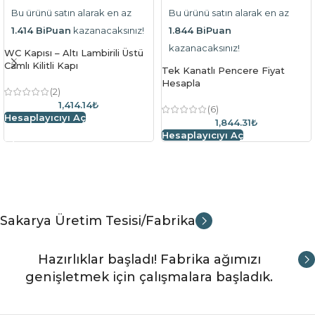
Bu ürünü satın alarak en az
Bu ürünü satın alarak en az
1.414 BiPuan
kazanacaksınız!
1.844 BiPuan
kazanacaksınız!
WC Kapısı – Altı Lambirili Üstü
Camlı Kilitli Kapı
Tek Kanatlı Pencere Fiyat
Hesapla
(2)
1,414.14₺
(6)
Hesaplayıcıyı Aç
1,844.31₺
Hesaplayıcıyı Aç
Sakarya Üretim Tesisi/Fabrika
Hazırlıklar başladı! Fabrika ağımızı
genişletmek için çalışmalara başladık.