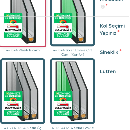
Kol Seçimi
Yapınız
4+16+4 Klasik Isıcam
4+16+4 Solar Low-e Çift
Sineklik
Cam (Konfor)
Lütfen
4+12+4+12+4 Klasik Üç
4+12+4+12+4 Solar Low-e