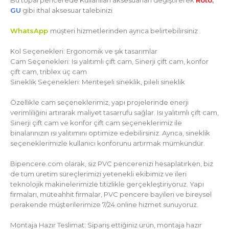
Bu topal pencerede Kullanılan aksesuarları değiştirerek
Roto
,
GU
gibi ithal aksesuar talebinizi
WhatsApp
müşteri hizmetlerinden ayrıca belirtebilirsiniz .
Kol Seçenekleri: Ergonomik ve şık tasarımlar
Cam Seçenekleri: Isı yalıtımlı çift cam, Sinerji çift cam, konfor
çift cam, triblex üç cam
Sineklik Seçenekleri: Menteşeli sineklik, pileli sineklik
Özellikle cam seçeneklerimiz, yapı projelerinde enerji
verimliliğini artırarak maliyet tasarrufu sağlar. Isı yalıtımlı çift cam,
Sinerji çift cam ve konfor çift cam seçeneklerimiz ile
binalarınızın ısı yalıtımını optimize edebilirsiniz. Ayrıca, sineklik
seçeneklerimizle kullanıcı konforunu artırmak mümkündür.
Bipencere.com olarak, siz PVC pencerenizi hesaplatırken, biz
de tüm üretim süreçlerimizi yetenekli ekibimiz ve ileri
teknolojik makinelerimizle titizlikle gerçekleştiriyoruz. Yapı
firmaları, müteahhit firmalar, PVC pencere bayileri ve bireysel
perakende müşterilerimize 7/24 online hizmet sunuyoruz.
Montaja Hazır Teslimat: Sipariş ettiğiniz ürün, montaja hazır