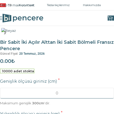
Skip to main content
TR
Kurumsal
Tedarikçilerimiz
Hakkımızda
Ana Sayfa
/
PVC Pencere Fiyat Hesapla
/
3 Bölmeli Pencereler
Bir Sabit İki Açılır Alttan İki Sabit Bölmeli Fransız
Pencere
Güncel Fiyat:
20 Temmuz, 2026
0.00₺
10000 adet stokta
Genişlik ölçüsü giriniz (cm)
Maksimum genişlik
300cm
'dir.
Yükseklik ölçüsü giriniz (cm)