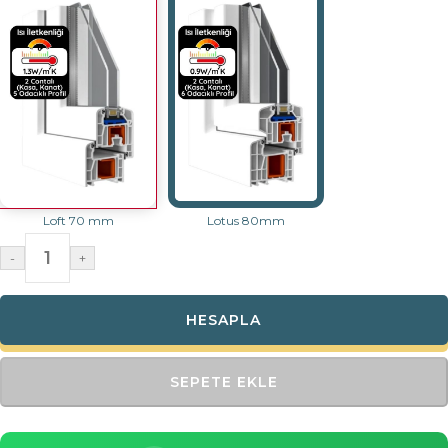
Loft 70 mm
Lotus 80mm
-
+
HESAPLA
SEPETE EKLE