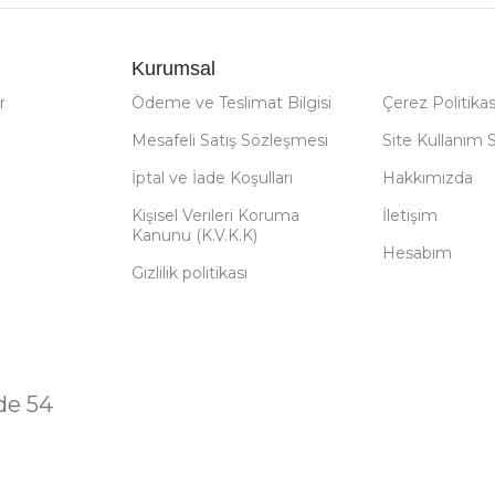
Kurumsal
r
Ödeme ve Teslimat Bilgisi
Çerez Politikas
Mesafeli Satış Sözleşmesi
Site Kullanım 
İptal ve İade Koşulları
Hakkımızda
Kişisel Verileri Koruma
İletişim
Kanunu (K.V.K.K)
Hesabım
Gizlilik politikası
de 54