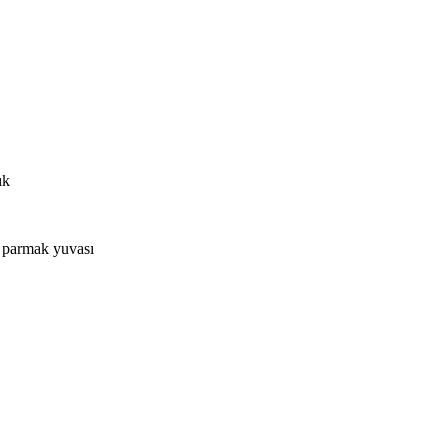
ık
nı parmak yuvası