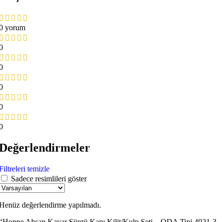
0 yorum
0
0
0
0
0
Değerlendirmeler
Filtreleri temizle
Sadece resimlileri göster
Henüz değerlendirme yapılmadı.
“Hoppe Ahşap Kayar Sürgü Kapı Kilit/Kulp Seti – ODA Tipi 4921-3 – 