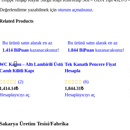
Değerlendirme yazabilmek için
oturum açmalısınız
.
Related Products
Bu ürünü satın alarak en az
Bu ürünü satın alarak en az
1.414 BiPuan
kazanacaksınız!
1.844 BiPuan
kazanacaksınız!
WC Kapısı – Altı Lambirili Üstü
Tek Kanatlı Pencere Fiyat
Camlı Kilitli Kapı
Hesapla
(2)
(6)
1,414.14₺
1,844.31₺
Hesaplayıcıyı aç
Hesaplayıcıyı aç
Sakarya Üretim Tesisi/Fabrika