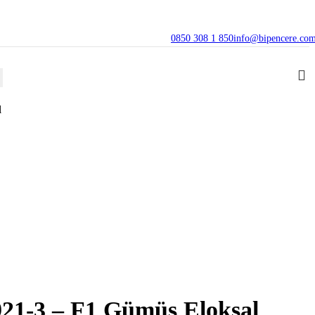
0850 308 1 850
info@bipencere.co
l
921-3 – F1 Gümüş Eloksal