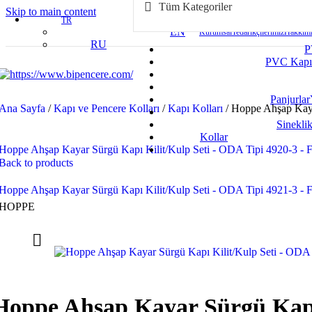
Tüm Kategoriler
Skip to main content
TR
EN
Kurumsal
Tedarikçilerimiz
Hakkımı
RU
P
PVC Kapı
Panjurlar
Ana Sayfa
/
Kapı ve Pencere Kolları
/
Kapı Kolları
/
Hoppe Ahşap Kaya
Sineklik
Kollar
Hoppe Ahşap Kayar Sürgü Kapı Kilit/Kulp Seti - ODA Tipi 4920-3 - 
Back to products
Hoppe Ahşap Kayar Sürgü Kapı Kilit/Kulp Seti - ODA Tipi 4921-3 -
HOPPE
Hoppe Ahşap Kayar Sürgü Kapı 