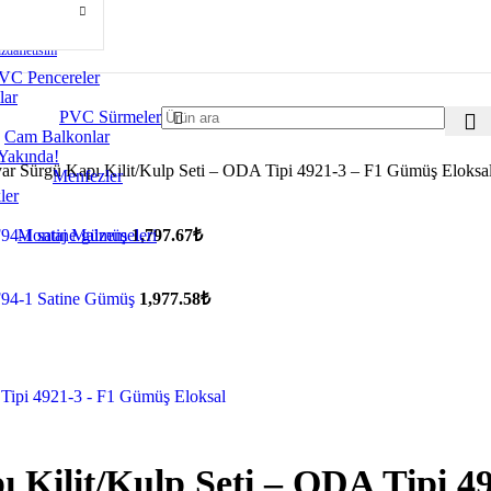
zda
İletisim
VC Pencereler
lar
PVC Sürmeler
Cam Balkonlar
Yakında!
r Sürgü Kapı Kilit/Kulp Seti – ODA Tipi 4921-3 – F1 Gümüş Eloksa
Menfezler
ler
F94-1 satine gümüş
Montaj Malzemeleri
1,797.67
₺
 F94-1 Satine Gümüş
1,977.58
₺
Kilit/Kulp Seti – ODA Tipi 4