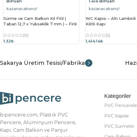
BiPuan
1.414 BiPuan
kazanacaksınız!
kazanacaksınız!
Sürme ve Cam Balkon Kıl Fitil (
WC Kapısı – Altı Lambirili
Taban 12,7 x Yükseklik 7 mm ) – Finli
Kilitli Kapı
(0)
(2)
1.32
₺
1,414.14₺
Sakarya Üretim Tesisi/Fabrika
Hazı
Kategoriler
PVC Pencerele
bipencere.com, Plastik PVC
PVC Kapılar
Pencere, Alüminyum Pencere,
PVC Sürmeler
Kapı, Cam Balkon ve Panjur
Cam Balkon