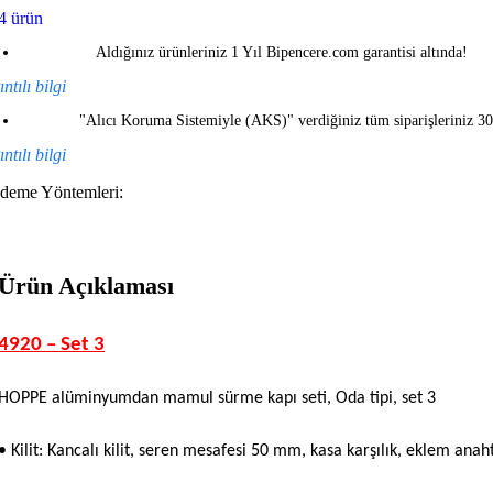
4 ürün
Aldığınız ürünleriniz 1 Yıl Bipencere.com garantisi altında!
ntılı bilgi
"Alıcı Koruma Sistemiyle (AKS)" verdiğiniz tüm siparişleriniz 3
ntılı bilgi
deme Yöntemleri:
Ürün Açıklaması
4920 – Set 3
HOPPE alüminyumdan mamul sürme kapı seti, Oda tipi, set 3
• Kilit: Kancalı kilit, seren mesafesi 50 mm, kasa karşılık, eklem anaht