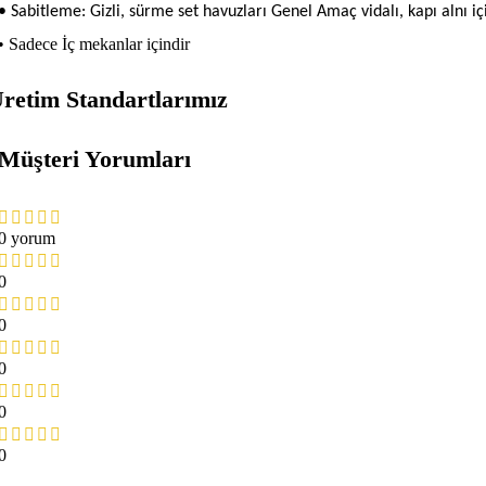
• Sabitleme: Gizli, sürme set havuzları Genel Amaç vidalı, kapı alnı içi
• Sadece İç mekanlar içindir
retim Standartlarımız
Müşteri Yorumları
0 yorum
0
0
0
0
0