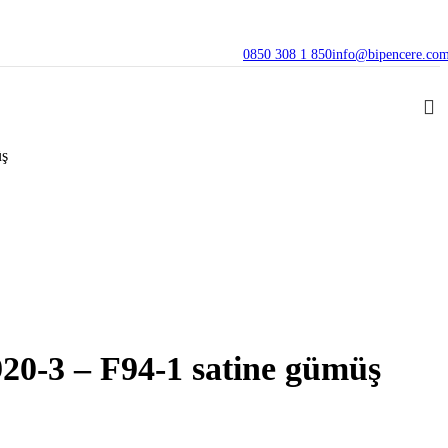
0850 308 1 850
info@bipencere.co
üş
20-3 – F94-1 satine gümüş