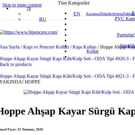
Tüm Kategoriler
Skip to main content
TR
P
EN
Kurumsal
Tedarikçilerimiz
Hakkımı
PVC Kapı
RU
Panjurlar
Sineklik
Ana Sayfa
/
Kapı ve Pencere Kolları
/
Kapı Kolları
/
Hoppe Ahşap Kaya
Kollar
Hoppe Ahşap Kayar Sürgü Kapı Kilit/Kulp Seti - ODA Tipi 4920-3 -
Back to products
Hoppe Ahşap Kayar Sürgü Kapı Kilit/Kulp Seti - ODA Tipi 4921-3 -
YAKINDA!
HOPPE
Hoppe Ahşap Kayar Sürgü Kapı 
ncel Fiyat:
21 Temmuz, 2026