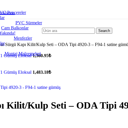
VC Pencereler
zda
İletisim
lar
PVC Sürmeler
Cam Balkonlar
Search
Yakında!
Menfezler
ler
r Sürgü Kapı Kilit/Kulp Seti – ODA Tipi 4920-3 – F94-1 satine güm
Montaj Malzemeleri
 F1 Gümüş Eloksal
1,360.95
₺
 F1 Gümüş Eloksal
1,483.18
₺
Kilit/Kulp Seti – ODA Tipi 49