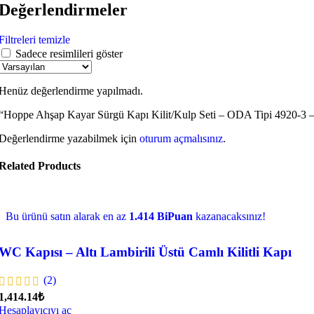
Değerlendirmeler
Filtreleri temizle
Sadece resimlileri göster
Henüz değerlendirme yapılmadı.
“Hoppe Ahşap Kayar Sürgü Kapı Kilit/Kulp Seti – ODA Tipi 4920-3 – F
Değerlendirme yazabilmek için
oturum açmalısınız
.
Related Products
Bu ürünü satın alarak en az
1.414 BiPuan
kazanacaksınız!
WC Kapısı – Altı Lambirili Üstü Camlı Kilitli Kapı
(2)
1,414.14₺
Hesaplayıcıyı aç