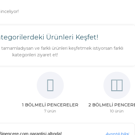
inceliyor!
ategorilerdeki Ürünleri Keşfet!
tamamladıysan ve farklı ürünleri keşfetmek istiyorsan farklı
kategorileri ziyaret et!
1 BÖLMELI PENCERELER
2 BÖLMELI PENCERELER
7 ürün
10 ürün
 Bipencere.com garantisi altında!
Ayrıntılı bilgi