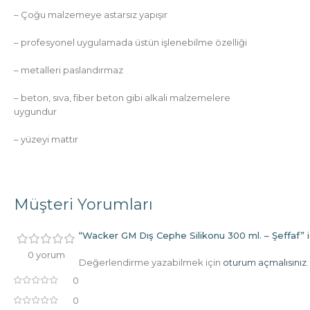
– Çoğu malzemeye astarsız yapışır
– profesyonel uygulamada üstün işlenebilme özelliği
– metalleri paslandırmaz
– beton, sıva, fiber beton gibi alkali malzemelere
uygundur
– yüzeyi mattır
Müşteri Yorumları
“Wacker GM Dış Cephe Silikonu 300 ml. – Şeffaf” iç
0 yorum
Değerlendirme yazabilmek için
oturum açmalısınız
.
0
0