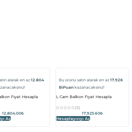
atın alarak en az
12.804
Bu ürünü satın alarak en az
17.926
zanacaksınız!
BiPuan
kazanacaksınız!
lkon Fiyat Hesapla
L Cam Balkon Fiyat Hesapla
)
(3)
12,804.00₺
17,925.60₺
ıyı Aç
Hesaplayıcıyı Aç