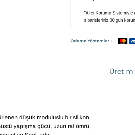
"Alıcı Koruma Sistemiyle 
siparişleriniz 30 gün koru
Ödeme Yöntemleri:
Üretim 
rlenen düşük moduluslu bir silikon
nüstü yapışma gücü, uzun raf ömrü,
nstruction Seal, oda