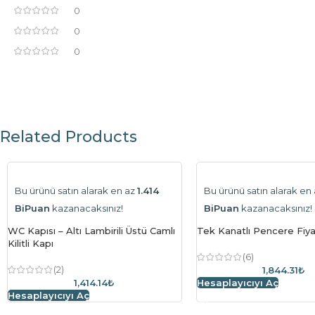
0
0
0
Related Products
Bu ürünü satın alarak en az
1.414
Bu ürünü satın alarak en
BiPuan
kazanacaksınız!
BiPuan
kazanacaksınız!
WC Kapısı – Altı Lambirili Üstü Camlı
Tek Kanatlı Pencere Fiy
Kilitli Kapı
(6)
(2)
1,844.31₺
1,414.14₺
Hesaplayıcıyı Aç
Hesaplayıcıyı Aç