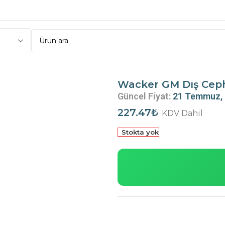
 ml. – Şeffaf
Wacker GM Dış Cephe
Güncel Fiyat:
21 Temmuz,
227.47
₺
KDV Dahil
Stokta yok