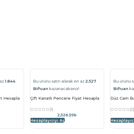
 az
1.844
Bu ürünü satın alarak en az
2.527
Bu ürünü s
BiPuan
kazanacaksınız!
BiPuan
ka
at Hesapla
Çift Kanatlı Pencere Fiyat Hesapla
Düz Cam Ba
(1)
(2
2,526.59₺
Hesaplayıcıyı Aç
Hesaplayıc