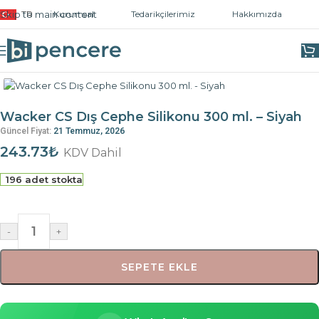
Skip to main content
TR
Kurumsal
Tedarikçilerimiz
Hakkımızda
Ana Sayfa
/
Montaj Malzemeleri
Wacker CS Dış Cephe Silikonu 300 ml. – Siyah
Güncel Fiyat:
21 Temmuz, 2026
243.73
₺
KDV Dahil
196 adet stokta
-
+
SEPETE EKLE