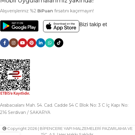
Mobil Uygulamalarımız yakında!
Alışverişleriniz %2
BiPuan
fırsatını kaçırmayın!
Bizi takip et
Arabacıalanı Mah. 54. Cad. Cadde 54 C Blok No: 3 C İç Kapı No:
216 Serdivan / SAKARYA
Copyright 2026 | BİPENCERE YAPI MALZEMELERİ PAZARLAMA VE
TİC. A.Ş. | Her Hakkı Saklıdır.