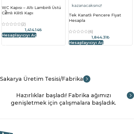
kazanacaksınız!
WC Kapısı – Altı Lambirili Üstü
Camlı Kilitli Kapı
Tek Kanatlı Pencere Fiyat
Hesapla
(2)
1,414.14₺
(6)
Hesaplayıcıyı Aç
1,844.31₺
Hesaplayıcıyı Aç
Sakarya Üretim Tesisi/Fabrika
Hazırlıklar başladı! Fabrika ağımızı
genişletmek için çalışmalara başladık.