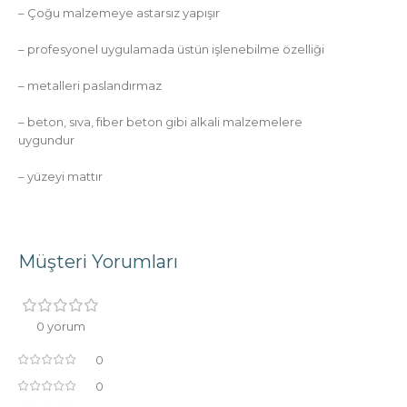
– Çoğu malzemeye astarsız yapışır
– profesyonel uygulamada üstün işlenebilme özelliği
– metalleri paslandırmaz
– beton, sıva, fiber beton gibi alkali malzemelere
uygundur
– yüzeyi mattır
Müşteri Yorumları
0 yorum
0
0