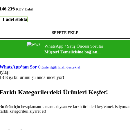
146.23
₺
KDV Dahil
1 adet stokta
SEPETE EKLE
WhatsApp / Satış Öncesi Sorular
Müşteri Temsilcisine bağlan...
WhatsApp’tan Sor
Ürünle ilgili hızlı destek al
aylaş:
13
Kişi bu ürünü şu anda inceliyor!
Farklı Kategorilerdeki Ürünleri Keşfet!
Bu ürün için hesaplamanı tamamladıysan ve farklı ürünleri keşfetmek istiyorsa
farklı kategorileri ziyaret et!