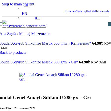
Skip to main content
TR
Kurumsal
Tedarikçilerimiz
Hakkımızda
EN
RU
Ana Sayfa
/
Montaj Malzemeleri
Soudal Acryrub Silikonize Mastik 500 grm. - Kahverengi*
64.98
₺
KDV
Dahil
Back to products
Soudal Acryrub Silikonize Mastik 500 grm. - Gri*
64.98
₺
KDV Dahil
oudal Genel Amaçlı Silikon U 280 gr. – Gri
ncel Fiyat:
20 Temmuz, 2026