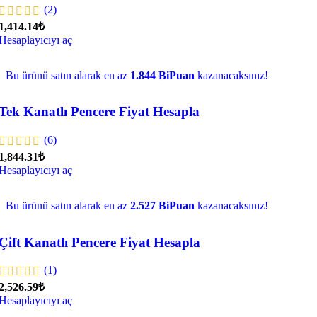
(2)
1,414.14₺
Hesaplayıcıyı aç
Bu ürünü satın alarak en az
1.844 BiPuan
kazanacaksınız!
Tek Kanatlı Pencere Fiyat Hesapla
(6)
1,844.31₺
Hesaplayıcıyı aç
Bu ürünü satın alarak en az
2.527 BiPuan
kazanacaksınız!
Çift Kanatlı Pencere Fiyat Hesapla
(1)
2,526.59₺
Hesaplayıcıyı aç