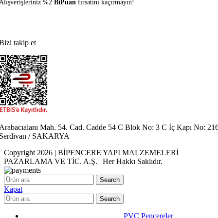
Alışverişleriniz %2
BiPuan
fırsatını kaçırmayın!
Bizi takip et
Arabacıalanı Mah. 54. Cad. Cadde 54 C Blok No: 3 C İç Kapı No: 21
Serdivan / SAKARYA
Copyright 2026 | BİPENCERE YAPI MALZEMELERİ
PAZARLAMA VE TİC. A.Ş. | Her Hakkı Saklıdır.
Search
Kapat
Search
PVC Pencereler