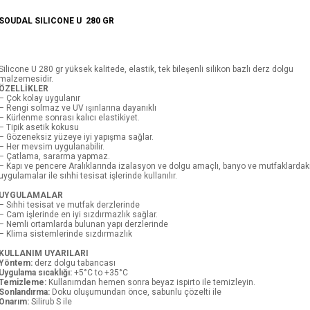
SOUDAL SILICONE U 280 GR
Silicone U 280 gr yüksek kalitede, elastik, tek bileşenli silikon bazlı derz dolgu
malzemesidir.
ÖZELLİKLER
– Çok kolay uygulanır
– Rengi solmaz ve UV ışınlarına dayanıklı
– Kürlenme sonrası kalıcı elastikiyet.
– Tipik asetik kokusu
– Gözeneksiz yüzeye iyi yapışma sağlar.
– Her mevsim uygulanabilir.
– Çatlama, sararma yapmaz.
– Kapı ve pencere Aralıklarında izalasyon ve dolgu amaçlı, banyo ve mutfaklardak
uygulamalar ile sıhhi tesisat işlerinde kullanılır.
UYGULAMALAR
– Sıhhi tesisat ve mutfak derzlerinde
– Cam işlerinde en iyi sızdırmazlık sağlar.
– Nemli ortamlarda bulunan yapı derzlerinde
– Klima sistemlerinde sızdırmazlık
KULLANIM UYARILARI
Yöntem:
derz dolgu tabancası
Uygulama sıcaklığı:
+5°C to +35°C
Temizleme:
Kullanımdan hemen sonra beyaz ispirto ile temizleyin.
Sonlandırma:
Doku oluşumundan önce, sabunlu çözelti ile
Onarım:
Silirub S ile