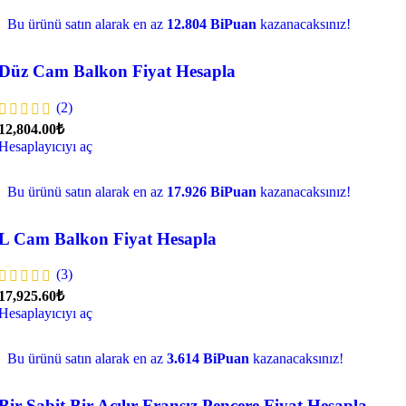
Bu ürünü satın alarak en az
12.804 BiPuan
kazanacaksınız!
Düz Cam Balkon Fiyat Hesapla
(2)
12,804.00₺
Hesaplayıcıyı aç
Bu ürünü satın alarak en az
17.926 BiPuan
kazanacaksınız!
L Cam Balkon Fiyat Hesapla
(3)
17,925.60₺
Hesaplayıcıyı aç
Bu ürünü satın alarak en az
3.614 BiPuan
kazanacaksınız!
Bir Sabit Bir Açılır Fransız Pencere Fiyat Hesapla