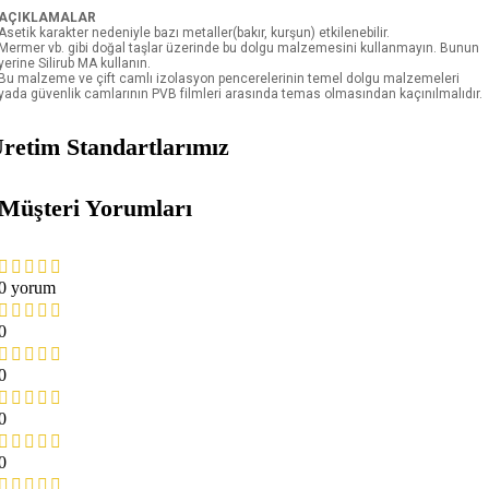
AÇIKLAMALAR
Asetik karakter nedeniyle bazı metaller(bakır, kurşun) etkilenebilir.
Mermer vb. gibi doğal taşlar üzerinde bu dolgu malzemesini kullanmayın. Bunun
yerine Silirub MA kullanın.
Bu malzeme ve çift camlı izolasyon pencerelerinin temel dolgu malzemeleri
yada güvenlik camlarının PVB filmleri arasında temas olmasından kaçınılmalıdır.
retim Standartlarımız
Müşteri Yorumları
0 yorum
0
0
0
0