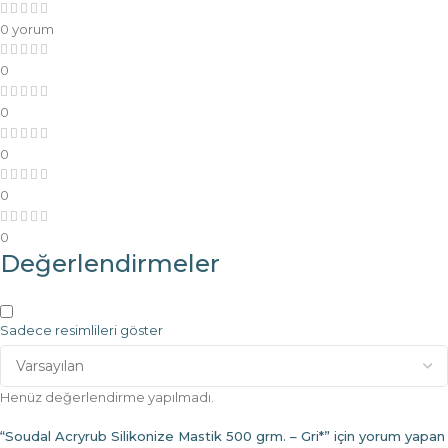
0 yorum
0
0
0
0
0
Değerlendirmeler
Sadece resimlileri göster
Henüz değerlendirme yapılmadı.
“Soudal Acryrub Silikonize Mastik 500 grm. – Gri*” için yorum yapan