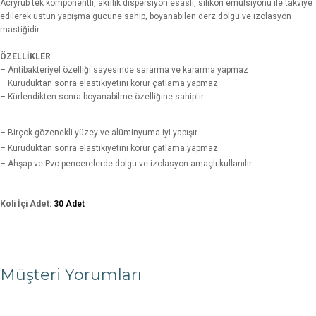
Acryrub tek komponentli, akrilik dispersiyon esaslı, silikon emülsiyonu ile takviye
edilerek üstün yapışma gücüne sahip, boyanabilen derz dolgu ve izolasyon
mastiğidir.
ÖZELLİKLER
– Antibakteriyel özelliği sayesinde sararma ve kararma yapmaz
– Kuruduktan sonra elastikiyetini korur çatlama yapmaz
– Kürlendikten sonra boyanabilme özelliğine sahiptir
– Birçok gözenekli yüzey ve alüminyuma iyi yapışır
– Kuruduktan sonra elastikiyetini korur çatlama yapmaz.
– Ahşap ve Pvc pencerelerde dolgu ve izolasyon amaçlı kullanılır.
Koli İçi Adet:
30 Adet
Müşteri Yorumları