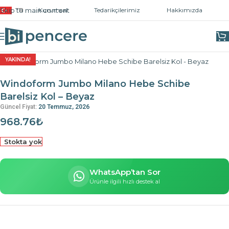
Skip to main content
TR
Kurumsal
Tedarikçilerimiz
Hakkımızda
Ana Sayfa
/
Kapı ve Pencere Kolları
/
Sürme Kollar
YAKINDA!
Windoform Jumbo Milano Hebe Schibe
Barelsiz Kol – Beyaz
Güncel Fiyat:
20 Temmuz, 2026
968.76
₺
Stokta yok
WhatsApp’tan Sor
Ürünle ilgili hızlı destek al