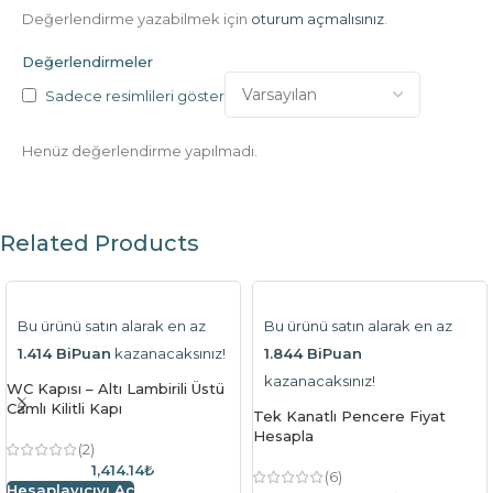
Değerlendirme yazabilmek için
oturum açmalısınız
.
Değerlendirmeler
Sadece resimlileri göster
Henüz değerlendirme yapılmadı.
Related Products
Bu ürünü satın alarak en az
Bu ürünü satın alarak en az
1.414 BiPuan
kazanacaksınız!
1.844 BiPuan
kazanacaksınız!
WC Kapısı – Altı Lambirili Üstü
Camlı Kilitli Kapı
Tek Kanatlı Pencere Fiyat
Hesapla
(2)
1,414.14₺
(6)
Hesaplayıcıyı Aç