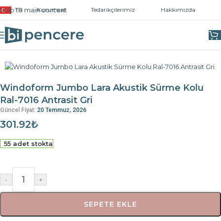
Skip to main content
TR
Kurumsal
Tedarikçilerimiz
Hakkımızda
Ana Sayfa
/
Kapı ve Pencere Kolları
/
Sürme Kollar
Windoform Jumbo Lara Akustik Sürme Kolu
Ral-7016 Antrasit Gri
Güncel Fiyat:
20 Temmuz, 2026
301.92
₺
55 adet stokta
-
+
SEPETE EKLE