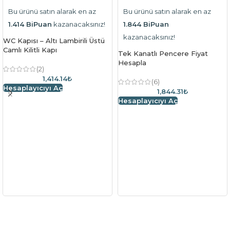
Bu ürünü satın alarak en az
Bu ürünü satın alarak en az
1.414 BiPuan
kazanacaksınız!
1.844 BiPuan
kazanacaksınız!
WC Kapısı – Altı Lambirili Üstü
Camlı Kilitli Kapı
Tek Kanatlı Pencere Fiyat
Hesapla
(2)
1,414.14₺
(6)
Hesaplayıcıyı Aç
1,844.31₺
Hesaplayıcıyı Aç