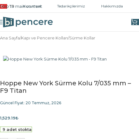
Skip to main content
TR
Kurumsal
Tedarikçilerimiz
Hakkımızda
Ana Sayfa
/
Kapı ve Pencere Kolları
/
Sürme Kollar
Hoppe New York Sürme Kolu 7/035 mm –
F9 Titan
Güncel Fiyat:
20 Temmuz, 2026
1,529.19
₺
9 adet stokta