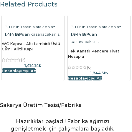
Related Products
Bu ürünü satın alarak en az
Bu ürünü satın alarak en az
1.414 BiPuan
kazanacaksınız!
1.844 BiPuan
kazanacaksınız!
WC Kapısı – Altı Lambirili Üstü
Camlı Kilitli Kapı
Tek Kanatlı Pencere Fiyat
Hesapla
(2)
1,414.14₺
(6)
Hesaplayıcıyı Aç
1,844.31₺
Hesaplayıcıyı Aç
Sakarya Üretim Tesisi/Fabrika
Hazırlıklar başladı! Fabrika ağımızı
genişletmek için çalışmalara başladık.