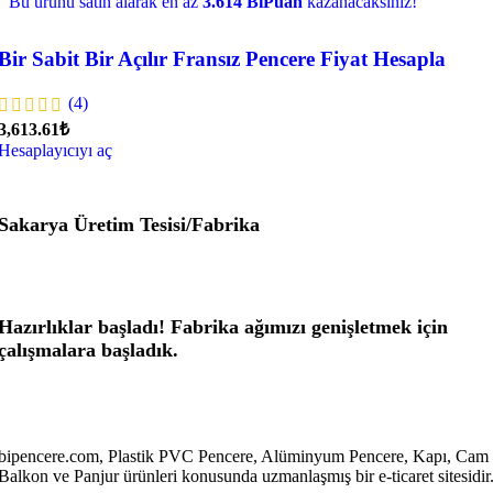
Bu ürünü satın alarak en az
3.614 BiPuan
kazanacaksınız!
Bir Sabit Bir Açılır Fransız Pencere Fiyat Hesapla
(4)
3,613.61₺
Hesaplayıcıyı aç
Sakarya Üretim Tesisi/Fabrika
Hazırlıklar başladı! Fabrika ağımızı genişletmek için
çalışmalara başladık.
bipencere.com, Plastik PVC Pencere, Alüminyum Pencere, Kapı, Cam
Balkon ve Panjur ürünleri konusunda uzmanlaşmış bir e-ticaret sitesidir