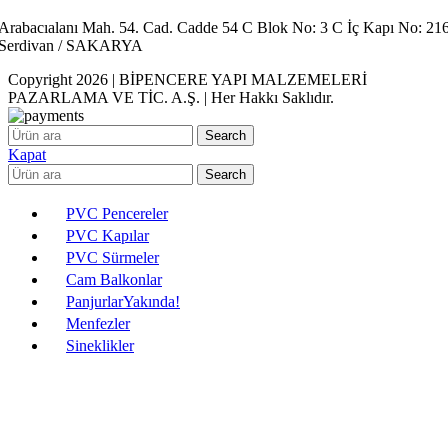
Arabacıalanı Mah. 54. Cad. Cadde 54 C Blok No: 3 C İç Kapı No: 21
Serdivan / SAKARYA
Copyright 2026 | BİPENCERE YAPI MALZEMELERİ
PAZARLAMA VE TİC. A.Ş. | Her Hakkı Saklıdır.
Search
Kapat
Search
PVC Pencereler
PVC Kapılar
PVC Sürmeler
Cam Balkonlar
Panjurlar
Yakında!
Menfezler
Sineklikler