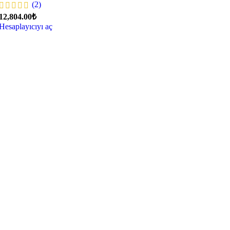
(2)
12,804.00₺
Hesaplayıcıyı aç