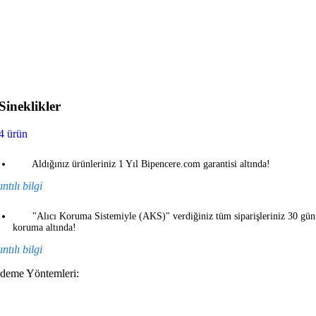
Sineklikler
4 ürün
Aldığınız ürünleriniz 1 Yıl Bipencere.com garantisi altında!
ntılı bilgi
"Alıcı Koruma Sistemiyle (AKS)" verdiğiniz tüm siparişleriniz 30 gün
koruma altında!
ntılı bilgi
deme Yöntemleri: