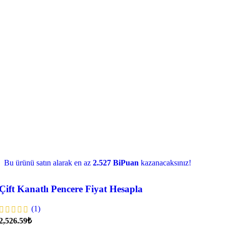
Bu ürünü satın alarak en az
2.527 BiPuan
kazanacaksınız!
Çift Kanatlı Pencere Fiyat Hesapla
(1)
2,526.59₺