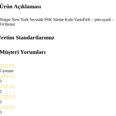
Ürün Açıklaması
Hoppe New York Secustik PSK Sürme Kolu VarioFit® – pim ayarlı –
F4 Bronz
retim Standartlarımız
Müşteri Yorumları
0 yorum
0
0
0
0