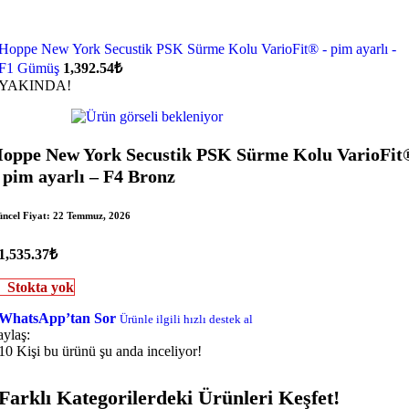
Hoppe New York Secustik PSK Sürme Kolu VarioFit® - pim ayarlı -
F1 Gümüş
1,392.54
₺
YAKINDA!
oppe New York Secustik PSK Sürme Kolu VarioFit
 pim ayarlı – F4 Bronz
ncel Fiyat:
22 Temmuz, 2026
1,535.37
₺
Stokta yok
WhatsApp’tan Sor
Ürünle ilgili hızlı destek al
aylaş:
10
Kişi bu ürünü şu anda inceliyor!
Farklı Kategorilerdeki Ürünleri Keşfet!