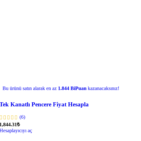
Bu ürünü satın alarak en az
1.844 BiPuan
kazanacaksınız!
Tek Kanatlı Pencere Fiyat Hesapla
(6)
1,844.31₺
Hesaplayıcıyı aç