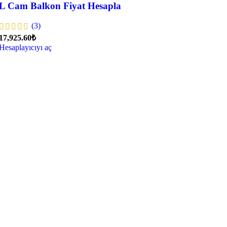
L Cam Balkon Fiyat Hesapla
(3)
17,925.60₺
Hesaplayıcıyı aç