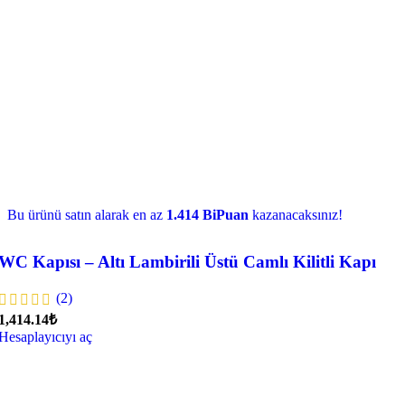
Bu ürünü satın alarak en az
1.414 BiPuan
kazanacaksınız!
WC Kapısı – Altı Lambirili Üstü Camlı Kilitli Kapı
(2)
1,414.14₺
Hesaplayıcıyı aç