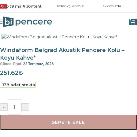
Skip to main content
TR
Kurumsal
Tedarikçilerimiz
Hakkımızda
Ana Sayfa
/
Kapı ve Pencere Kolları
/
Pencere Kolları
Windaform Belgrad Akustik Pencere Kolu –
Koyu Kahve*
Güncel Fiyat:
22 Temmuz, 2026
251.62
₺
138 adet stokta
-
+
SEPETE EKLE