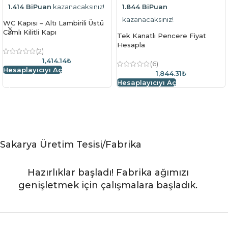
1.414 BiPuan
kazanacaksınız!
1.844 BiPuan
kazanacaksınız!
WC Kapısı – Altı Lambirili Üstü
Camlı Kilitli Kapı
Tek Kanatlı Pencere Fiyat
Hesapla
(2)
1,414.14₺
(6)
Hesaplayıcıyı Aç
1,844.31₺
Hesaplayıcıyı Aç
Sakarya Üretim Tesisi/Fabrika
Hazırlıklar başladı! Fabrika ağımızı
genişletmek için çalışmalara başladık.