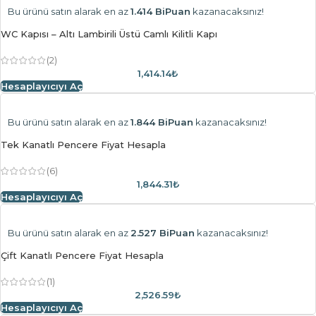
Bu ürünü satın alarak en az
1.414 BiPuan
kazanacaksınız!
WC Kapısı – Altı Lambirili Üstü Camlı Kilitli Kapı
(2)
1,414.14₺
Hesaplayıcıyı Aç
Bu ürünü satın alarak en az
1.844 BiPuan
kazanacaksınız!
Tek Kanatlı Pencere Fiyat Hesapla
(6)
1,844.31₺
Hesaplayıcıyı Aç
Bu ürünü satın alarak en az
2.527 BiPuan
kazanacaksınız!
Çift Kanatlı Pencere Fiyat Hesapla
(1)
2,526.59₺
Hesaplayıcıyı Aç