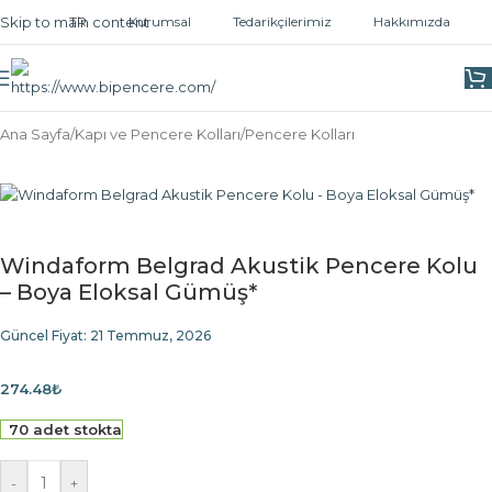
Skip to main content
TR
Kurumsal
Tedarikçilerimiz
Hakkımızda
Ana Sayfa
/
Kapı ve Pencere Kolları
/
Pencere Kolları
Windaform Belgrad Akustik Pencere Kolu
– Boya Eloksal Gümüş*
Güncel Fiyat:
21 Temmuz, 2026
274.48
₺
70 adet stokta
-
+