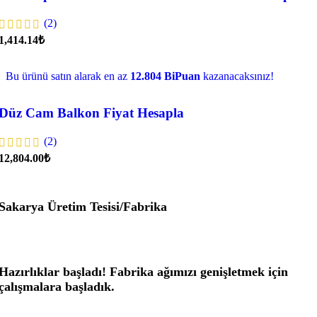
(2)
1,414.14₺
Bu ürünü satın alarak en az
12.804 BiPuan
kazanacaksınız!
Düz Cam Balkon Fiyat Hesapla
(2)
12,804.00₺
Sakarya Üretim Tesisi/Fabrika
Hazırlıklar başladı! Fabrika ağımızı genişletmek için
çalışmalara başladık.