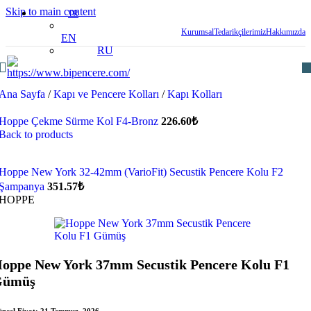
Skip to main content
TR
Kurumsal
Tedarikçilerimiz
Hakkımızda
EN
RU
Ana Sayfa
/
Kapı ve Pencere Kolları
/
Kapı Kolları
Hoppe Çekme Sürme Kol F4-Bronz
226.60
₺
Back to products
Hoppe New York 32-42mm (VarioFit) Secustik Pencere Kolu F2
Şampanya
351.57
₺
HOPPE
oppe New York 37mm Secustik Pencere Kolu F1
Gümüş
ncel Fiyat:
21 Temmuz, 2026