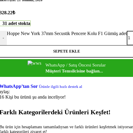
328.22
₺
31 adet stokta
Hoppe New York 37mm Secustik Pencere Kolu F1 Gümüş adet
-
SEPETE EKLE
WhatsApp / Satış Öncesi Sorular
Müşteri Temsilcisine bağlan...
WhatsApp’tan Sor
Ürünle ilgili hızlı destek al
aylaş:
16
Kişi bu ürünü şu anda inceliyor!
Farklı Kategorilerdeki Ürünleri Keşfet!
Bu ürün için hesaplamanı tamamladıysan ve farklı ürünleri keşfetmek istiyorsa
farklı kategorileri ziyaret et!