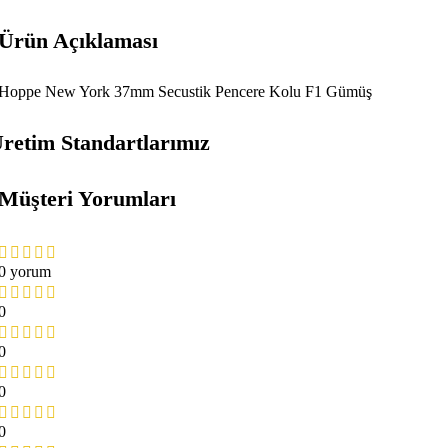
Ürün Açıklaması
Hoppe New York 37mm Secustik Pencere Kolu F1 Gümüş
retim Standartlarımız
Müşteri Yorumları
0 yorum
0
0
0
0