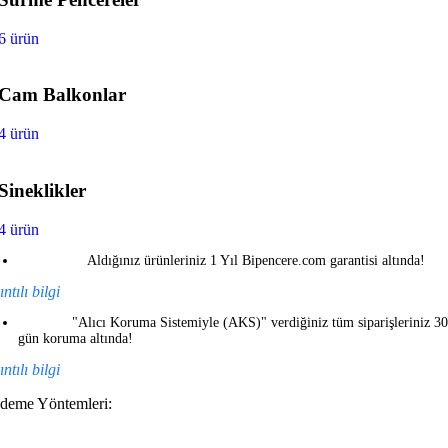
6 ürün
Cam Balkonlar
4 ürün
Sineklikler
4 ürün
Aldığınız ürünleriniz 1 Yıl Bipencere.com garantisi altında!
ntılı bilgi
"Alıcı Koruma Sistemiyle (AKS)" verdiğiniz tüm siparişleriniz 30
gün koruma altında!
ntılı bilgi
deme Yöntemleri: