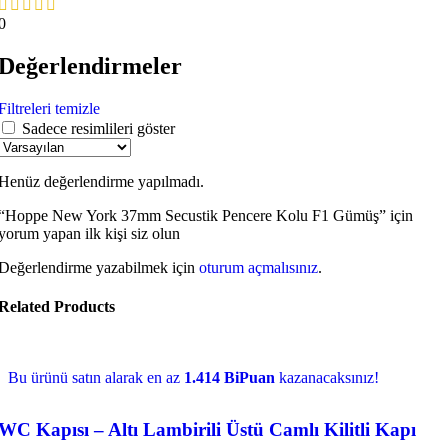
0
Değerlendirmeler
Filtreleri temizle
Sadece resimlileri göster
Henüz değerlendirme yapılmadı.
“Hoppe New York 37mm Secustik Pencere Kolu F1 Gümüş” için
yorum yapan ilk kişi siz olun
Değerlendirme yazabilmek için
oturum açmalısınız
.
Related Products
Bu ürünü satın alarak en az
1.414 BiPuan
kazanacaksınız!
WC Kapısı – Altı Lambirili Üstü Camlı Kilitli Kapı