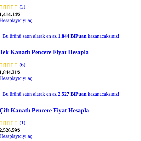
(2)
1,414.14₺
Hesaplayıcıyı aç
Bu ürünü satın alarak en az
1.844 BiPuan
kazanacaksınız!
Tek Kanatlı Pencere Fiyat Hesapla
(6)
1,844.31₺
Hesaplayıcıyı aç
Bu ürünü satın alarak en az
2.527 BiPuan
kazanacaksınız!
Çift Kanatlı Pencere Fiyat Hesapla
(1)
2,526.59₺
Hesaplayıcıyı aç