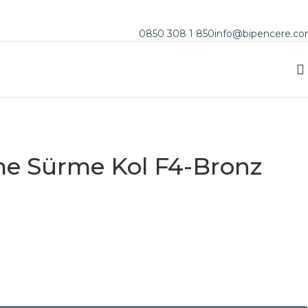
0850 308 1 850
info@bipencere.c
e Sürme Kol F4-Bronz