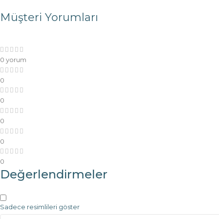
Müşteri Yorumları
0 yorum
0
0
0
0
0
Değerlendirmeler
Sadece resimlileri göster