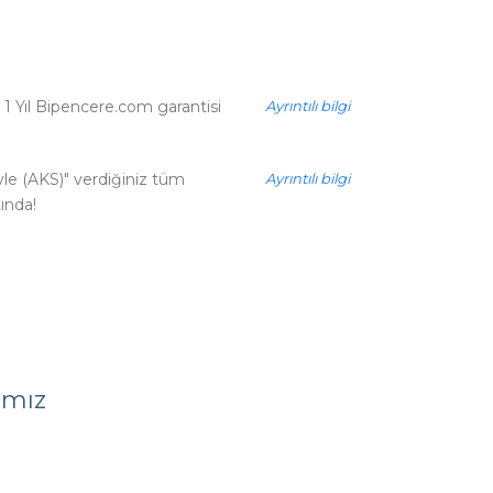
z 1 Yıl Bipencere.com garantisi
Ayrıntılı bilgi
yle (AKS)" verdiğiniz tüm
Ayrıntılı bilgi
ında!
ımız