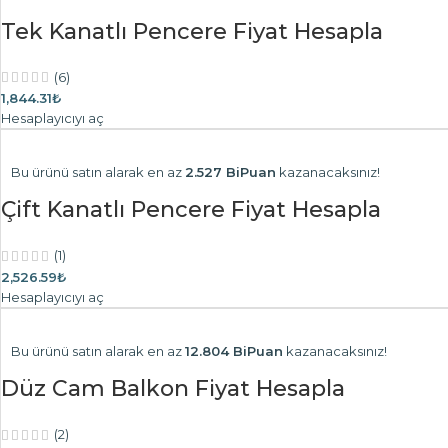
Tek Kanatlı Pencere Fiyat Hesapla
(6)
1,844.31₺
Hesaplayıcıyı aç
Bu ürünü satın alarak en az
2.527 BiPuan
kazanacaksınız!
Çift Kanatlı Pencere Fiyat Hesapla
(1)
2,526.59₺
Hesaplayıcıyı aç
Bu ürünü satın alarak en az
12.804 BiPuan
kazanacaksınız!
Düz Cam Balkon Fiyat Hesapla
(2)