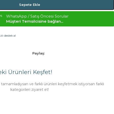
Sepete Ekle
WhatsApp / Satış Öncesi Sorular
Müşteri Temsilcisine bağlan...
ızlı destek al
Paylaş:
eki Ürünleri Keşfet!
tamamladıysan ve farklı ürünleri keşfetmek istiyorsan farklı
kategorileri ziyaret et!