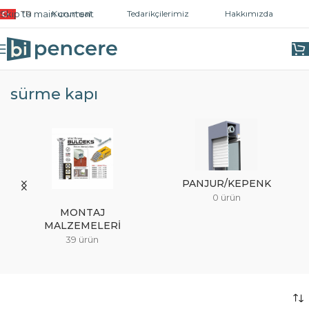
Skip to main content
TR
Kurumsal
Tedarikçilerimiz
Hakkımızda
Ana Sayfa
/
Ürünler “sürme kapı” olarak etiketlendi
sürme kapı
PANJUR/KEPENK
0 ürün
MONTAJ
MALZEMELERI
39 ürün