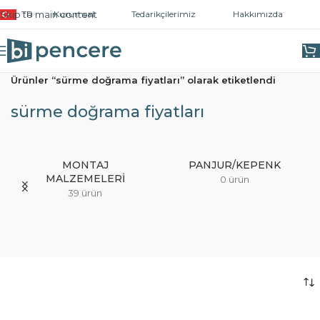
Skip to main content
TR
Kurumsal
Tedarikçilerimiz
Hakkımızda
Ana Sayfa
/
Ürünler “sürme doğrama fiyatları” olarak etiketlendi
sürme doğrama fiyatları
MONTAJ
PANJUR/KEPENK
MALZEMELERI
0 ürün
39 ürün