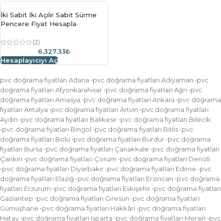
İki Sabit İki Açılır Sabit Sürme
Pencere Fiyat Hesapla
(2)
6,327.33₺
Hesaplayıcıyı Aç
pvc doğrama fiyatları Adana •pvc doğrama fiyatları Adıyaman •pvc
doğrama fiyatları Afyonkarahisar •pvc doğrama fiyatları Ağrı •pvc
doğrama fiyatları Amasya •pvc doğrama fiyatları Ankara •pvc doğrama
fiyatları Antalya •pvc doğrama fiyatları Artvin •pvc doğrama fiyatları
Aydın •pvc doğrama fiyatları Balıkesir •pvc doğrama fiyatları Bilecik
•pvc doğrama fiyatları Bingöl •pvc doğrama fiyatları Bitlis •pvc
doğrama fiyatları Bolu •pvc doğrama fiyatları Burdur •pvc doğrama
fiyatları Bursa •pvc doğrama fiyatları Çanakkale •pvc doğrama fiyatları
Çankırı •pvc doğrama fiyatları Çorum •pvc doğrama fiyatları Denizli
•pvc doğrama fiyatları Diyarbakır •pvc doğrama fiyatları Edirne •pvc
doğrama fiyatları Elazığ •pvc doğrama fiyatları Erzincan •pvc doğrama
fiyatları Erzurum •pvc doğrama fiyatları Eskişehir •pvc doğrama fiyatları
Gaziantep •pvc doğrama fiyatları Giresun •pvc doğrama fiyatları
Gümüşhane •pvc doğrama fiyatları Hakkâri •pvc doğrama fiyatları
Hatay •pvc doğrama fiyatları Isparta •pvc doğrama fiyatları Mersin •pvc