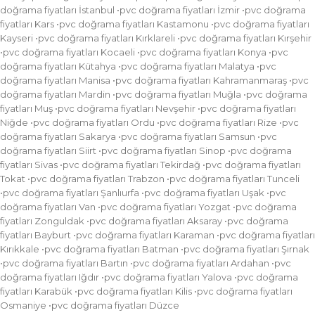
doğrama fiyatları İstanbul •pvc doğrama fiyatları İzmir •pvc doğrama
fiyatları Kars •pvc doğrama fiyatları Kastamonu •pvc doğrama fiyatları
Kayseri •pvc doğrama fiyatları Kırklareli •pvc doğrama fiyatları Kırşehir
•pvc doğrama fiyatları Kocaeli •pvc doğrama fiyatları Konya •pvc
doğrama fiyatları Kütahya •pvc doğrama fiyatları Malatya •pvc
doğrama fiyatları Manisa •pvc doğrama fiyatları Kahramanmaraş •pvc
doğrama fiyatları Mardin •pvc doğrama fiyatları Muğla •pvc doğrama
fiyatları Muş •pvc doğrama fiyatları Nevşehir •pvc doğrama fiyatları
Niğde •pvc doğrama fiyatları Ordu •pvc doğrama fiyatları Rize •pvc
doğrama fiyatları Sakarya •pvc doğrama fiyatları Samsun •pvc
doğrama fiyatları Siirt •pvc doğrama fiyatları Sinop •pvc doğrama
fiyatları Sivas •pvc doğrama fiyatları Tekirdağ •pvc doğrama fiyatları
Tokat •pvc doğrama fiyatları Trabzon •pvc doğrama fiyatları Tunceli
•pvc doğrama fiyatları Şanlıurfa •pvc doğrama fiyatları Uşak •pvc
doğrama fiyatları Van •pvc doğrama fiyatları Yozgat •pvc doğrama
fiyatları Zonguldak •pvc doğrama fiyatları Aksaray •pvc doğrama
fiyatları Bayburt •pvc doğrama fiyatları Karaman •pvc doğrama fiyatları
Kırıkkale •pvc doğrama fiyatları Batman •pvc doğrama fiyatları Şırnak
•pvc doğrama fiyatları Bartın •pvc doğrama fiyatları Ardahan •pvc
doğrama fiyatları Iğdır •pvc doğrama fiyatları Yalova •pvc doğrama
fiyatları Karabük •pvc doğrama fiyatları Kilis •pvc doğrama fiyatları
Osmaniye •pvc doğrama fiyatları Düzce