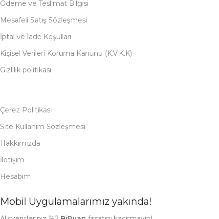
Ödeme ve Teslimat Bilgisi
Mesafeli Satış Sözleşmesi
İptal ve İade Koşulları
Kişisel Verileri Koruma Kanunu (K.V.K.K)
Gizlilik politikası
Çerez Politikası
Site Kullanım Sözleşmesi
Hakkımızda
İletişim
Hesabım
Mobil Uygulamalarımız yakında!
Alışverişleriniz %2
BiPuan
fırsatını kaçırmayın!