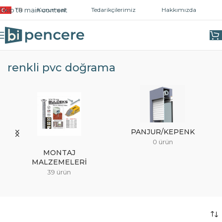
Skip to main content
TR
Kurumsal
Tedarikçilerimiz
Hakkımızda
Ana Sayfa
/
Ürünler “renkli pvc doğrama” olarak etiketlendi
renkli pvc doğrama
PANJUR/KEPENK
0 ürün
MONTAJ
MALZEMELERI
39 ürün