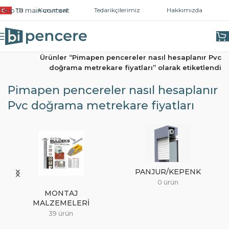
Skip to main content
TR
Kurumsal
Tedarikçilerimiz
Hakkımızda
Ana Sayfa
/
Ürünler “Pimapen pencereler nasıl hesaplanır Pvc
doğrama metrekare fiyatları” olarak etiketlendi
Pimapen pencereler nasıl hesaplanır
Pvc doğrama metrekare fiyatları
PANJUR/KEPENK
0 ürün
MONTAJ
MALZEMELERI
39 ürün