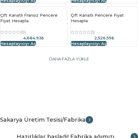
Hesaplayıcıyı Aç
Hesaplayıcıyı Aç
Çift Kanatlı Fransız Pencere
Çift Kanatlı Pencere Fiyat
Fiyat Hesapla
Hesapla
(0)
(1)
4,684.93₺
2,526.59₺
Hesaplayıcıyı Aç
Hesaplayıcıyı Aç
DAHA FAZLA YÜKLE
Sakarya Üretim Tesisi/Fabrika
Hazırlıklar başladı! Fabrika ağımızı