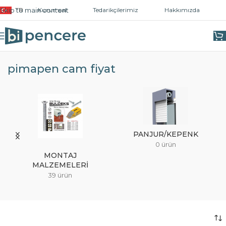
Skip to main content
TR
Kurumsal
Tedarikçilerimiz
Hakkımızda
Ana Sayfa
/
Ürünler “pimapen cam fiyat” olarak etiketlendi
pimapen cam fiyat
PANJUR/KEPENK
0 ürün
MONTAJ
MALZEMELERI
39 ürün