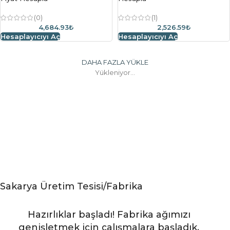
(0)
(1)
4,684.93₺
2,526.59₺
Hesaplayıcıyı Aç
Hesaplayıcıyı Aç
DAHA FAZLA YÜKLE
Yükleniyor...
Sakarya Üretim Tesisi/Fabrika
Hazırlıklar başladı! Fabrika ağımızı
genişletmek için çalışmalara başladık.