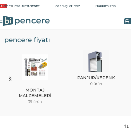
Skip to main content
TR
Kurumsal
Tedarikçilerimiz
Hakkımızda
Ana Sayfa
/
Ürünler “pencere fiyatı” olarak etiketlendi
pencere fiyatı
PANJUR/KEPENK
0 ürün
MONTAJ
MALZEMELERI
39 ürün