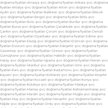
doğrama fiyatları Amasya •pvc doğrama fiyatları Ankara •pvc doğrama
fiyatları Antalya •pvc doğrama fiyatları Artvin •pvc doğrama fiyatları
Aydın •pvc doğrama fiyatları Balıkesir •pvc doğrama fiyatları Bilecik
•pvc doğrama fiyatları Bingöl •pvc doğrama fiyatları Bitlis •pvc
doğrama fiyatları Bolu •pvc doğrama fiyatları Burdur •pvc doğrama
fiyatları Bursa •pvc doğrama fiyatları Çanakkale •pvc doğrama fiyatları
Çankırı •pvc doğrama fiyatları Çorum •pvc doğrama fiyatları Denizli
•pvc doğrama fiyatları Diyarbakır •pvc doğrama fiyatları Edirne •pvc
doğrama fiyatları Elazığ •pvc doğrama fiyatları Erzincan •pvc doğrama
fiyatları Erzurum •pvc doğrama fiyatları Eskişehir •pvc doğrama fiyatları
Gaziantep •pvc doğrama fiyatları Giresun •pvc doğrama fiyatları
Gümüşhane •pvc doğrama fiyatları Hakkâri •pvc doğrama fiyatları
Hatay •pvc doğrama fiyatları Isparta •pvc doğrama fiyatları Mersin •pvc
doğrama fiyatları İstanbul •pvc doğrama fiyatları İzmir •pvc doğrama
fiyatları Kars •pvc doğrama fiyatları Kastamonu •pvc doğrama fiyatları
Kayseri •pvc doğrama fiyatları Kırklareli •pvc doğrama fiyatları Kırşehir
•pvc doğrama fiyatları Kocaeli •pvc doğrama fiyatları Konya •pvc
doğrama fiyatları Kütahya •pvc doğrama fiyatları Malatya •pvc
doğrama fiyatları Manisa •pvc doğrama fiyatları Kahramanmaraş •pvc
doğrama fiyatları Mardin •pvc doğrama fiyatları Muğla •pvc doğrama
fiyatları Muş •pvc doğrama fiyatları Nevşehir •pvc doğrama fiyatları
Niğde •pvc doğrama fiyatları Ordu •pvc doğrama fiyatları Rize •pvc