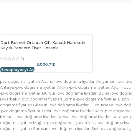
Dört Bölmeli Ortadan Çift Kanatlı Hareketli
Kayıtlı Pencere Fiyat Hesapla
(2)
3,000.71₺
Hesaplayıcıyı Aç
pvc doğrama fiyatları Adana •pvc doğrama fiyatları Adıyaman •pvc doğr
Antalya •pvc doğrama fiyatları Artvin •pvc doğrama fiyatları Aydın •pvc 
•pvc doğrama fiyatları Burdur •pvc doğrama fiyatları Bursa •pvc doğram
Diyarbakır •pvc doğrama fiyatları Edirne •pvc doğrama fiyatları Elazığ 
doğrama fiyatları Giresun •pvc doğrama fiyatları Gümüşhane •pvc doğram
•pvc doğrama fiyatları İzmir •pvc doğrama fiyatları Kars •pvc doğrama f
Kocaeli •pvc doğrama fiyatları Konya •pvc doğrama fiyatları Kütahya •
doğrama fiyatları Muğla •pvc doğrama fiyatları Muş •pvc doğrama fiyatl
doğrama fiyatları Samsun •pvc doğrama fiyatları Siirt •pvc doğrama fiya