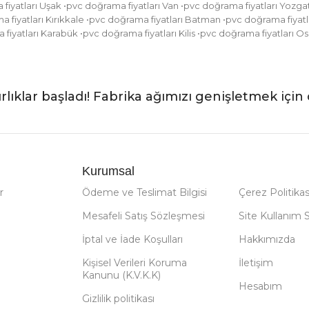
a fiyatları Uşak •pvc doğrama fiyatları Van •pvc doğrama fiyatları Yozg
fiyatları Kırıkkale •pvc doğrama fiyatları Batman •pvc doğrama fiyatla
a fiyatları Karabük •pvc doğrama fiyatları Kilis •pvc doğrama fiyatları
rlıklar başladı! Fabrika ağımızı genişletmek için 
Kurumsal
r
Ödeme ve Teslimat Bilgisi
Çerez Politikas
Mesafeli Satış Sözleşmesi
Site Kullanım 
İptal ve İade Koşulları
Hakkımızda
Kişisel Verileri Koruma
İletişim
Kanunu (K.V.K.K)
Hesabım
Gizlilik politikası