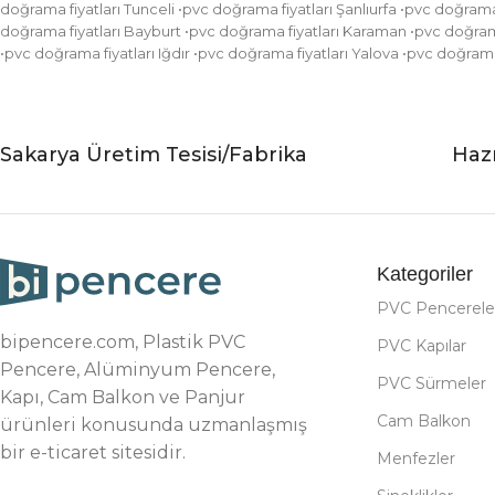
doğrama fiyatları Tunceli •pvc doğrama fiyatları Şanlıurfa •pvc doğram
doğrama fiyatları Bayburt •pvc doğrama fiyatları Karaman •pvc doğrama 
•pvc doğrama fiyatları Iğdır •pvc doğrama fiyatları Yalova •pvc doğram
Sakarya Üretim Tesisi/Fabrika
Hazı
Kategoriler
PVC Pencerele
bipencere.com, Plastik PVC
PVC Kapılar
Pencere, Alüminyum Pencere,
PVC Sürmeler
Kapı, Cam Balkon ve Panjur
Cam Balkon
ürünleri konusunda uzmanlaşmış
bir e-ticaret sitesidir.
Menfezler