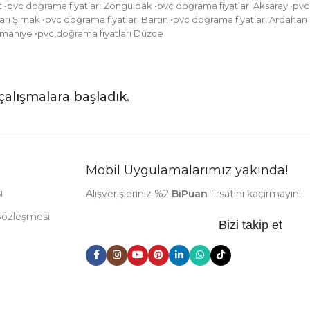
at •pvc doğrama fiyatları Zonguldak •pvc doğrama fiyatları Aksaray •pvc
rı Şırnak •pvc doğrama fiyatları Bartın •pvc doğrama fiyatları Ardahan
 Osmaniye •pvc doğrama fiyatları Düzce
çalışmalara başladık.
Mobil Uygulamalarımız yakında!
ı
Alışverişleriniz %2
BiPuan
fırsatını kaçırmayın!
Sözleşmesi
Bizi takip et