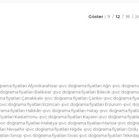
Göster
9
12
18
2
ama fiyatları Afyonkarahisar •pvc doğrama fiyatları Ağrı •pvc doğrama 
doğrama fiyatları Balıkesir •pvc doğrama fiyatları Bilecik •pvc doğrama f
a fiyatları Çanakkale •pvc doğrama fiyatları Çankırı •pvc doğrama fiyat
•pvc doğrama fiyatları Erzincan •pvc doğrama fiyatları Erzurum •pvc doğ
a fiyatları Hakkâri •pvc doğrama fiyatları Hatay •pvc doğrama fiyatlar
iyatları Kastamonu •pvc doğrama fiyatları Kayseri •pvc doğrama fiyatları
pvc doğrama fiyatları Malatya •pvc doğrama fiyatları Manisa •pvc doğr
arı Nevşehir •pvc doğrama fiyatları Niğde •pvc doğrama fiyatları Ordu 
tları Sinop •pvc doğrama fiyatları Sivas •pvc doğrama fiyatları Tekirda