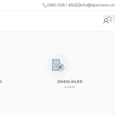
0850 308 1 850
info@bipencere.c
R
SINEKLIKLER
4 ürün