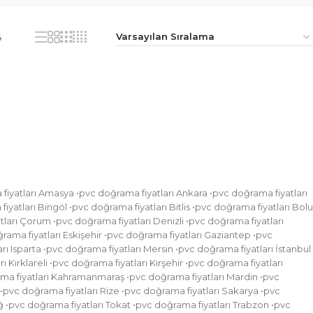
4
fiyatları Amasya •pvc doğrama fiyatları Ankara •pvc doğrama fiyatları
iyatları Bingöl •pvc doğrama fiyatları Bitlis •pvc doğrama fiyatları Bolu
ları Çorum •pvc doğrama fiyatları Denizli •pvc doğrama fiyatları
rama fiyatları Eskişehir •pvc doğrama fiyatları Gaziantep •pvc
ı Isparta •pvc doğrama fiyatları Mersin •pvc doğrama fiyatları İstanbul
 Kırklareli •pvc doğrama fiyatları Kırşehir •pvc doğrama fiyatları
ama fiyatları Kahramanmaraş •pvc doğrama fiyatları Mardin •pvc
•pvc doğrama fiyatları Rize •pvc doğrama fiyatları Sakarya •pvc
ğ •pvc doğrama fiyatları Tokat •pvc doğrama fiyatları Trabzon •pvc