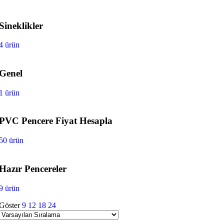
Sineklikler
4 ürün
Genel
1 ürün
PVC Pencere Fiyat Hesapla
50 ürün
Hazır Pencereler
9 ürün
Göster
9
12
18
24