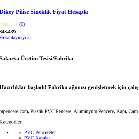
Dikey Pilise Sineklik Fiyat Hesapla
(0)
843.43₺
Hesaplayıcıyı aç
Sakarya Üretim Tesisi/Fabrika
Hazırlıklar başladı! Fabrika ağımızı genişletmek için çalı
bipencere.com, Plastik PVC Pencere, Alüminyum Pencere, Kapı, Cam Bal
Kategoriler
PVC Pencereler
PVC Kapılar