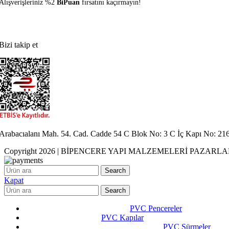
Alışverişleriniz %2
BiPuan
fırsatını kaçırmayın!
Bizi takip et
Arabacıalanı Mah. 54. Cad. Cadde 54 C Blok No: 3 C İç Kapı No: 
Copyright 2026 | BİPENCERE YAPI MALZEMELERİ PAZARLAMA VE
Search
Kapat
Search
PVC Pencereler
PVC Kapılar
PVC Sürmeler