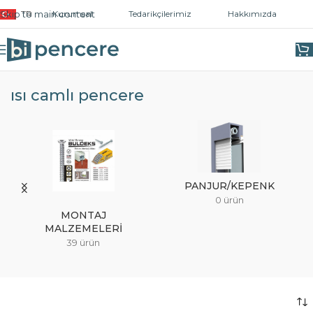
Skip to main content
TR
Kurumsal
Tedarikçilerimiz
Hakkımızda
Ana Sayfa
/
Ürünler “ısı camlı pencere” olarak etiketlendi
ısı camlı pencere
PANJUR/KEPENK
0 ürün
MONTAJ
MALZEMELERI
39 ürün