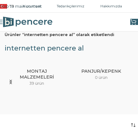
Skip to main content
TR
Kurumsal
Tedarikçilerimiz
Hakkımızda
Ana Sayfa
/
Ürünler “internetten pencere al” olarak etiketlendi
internetten pencere al
MONTAJ
PANJUR/KEPENK
MALZEMELERI
0 ürün
39 ürün