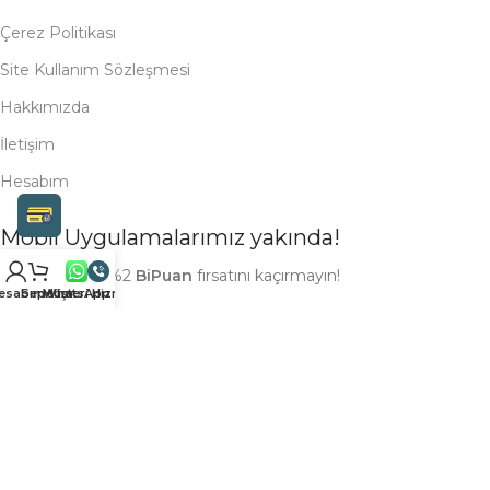
Çerez Politikası
Site Kullanım Sözleşmesi
Hakkımızda
İletişim
Hesabım
Mobil Uygulamalarımız yakında!
Alışverişleriniz %2
BiPuan
fırsatını kaçırmayın!
esabım
Sepetim
Müşteri Hizmetleri
WhatsApp
Bizi takip et