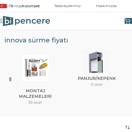
Skip to main content
TR
Kurumsal
Tedarikçilerimiz
Hakkımızda
Ana Sayfa
/
Ürünler “innova sürme fiyatı” olarak etiketlendi
innova sürme fiyatı
PANJUR/KEPENK
0 ürün
MONTAJ
MALZEMELERI
39 ürün