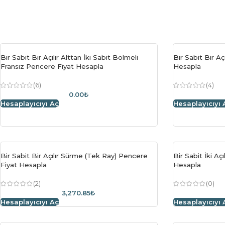
Bir Sabit Bir Açılır Alttan İki Sabit Bölmeli
Bir Sabit Bir Aç
Fransız Pencere Fiyat Hesapla
Hesapla
(6)
(4)
0.00₺
Hesaplayıcıyı Aç
Hesaplayıcıyı 
Bir Sabit Bir Açılır Sürme (Tek Ray) Pencere
Bir Sabit İki Aç
Fiyat Hesapla
Hesapla
(2)
(0)
3,270.85₺
Hesaplayıcıyı Aç
Hesaplayıcıyı 