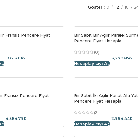
Göster
9
12
18
2
ılır Fransız Pencere Fiyat
Bir Sabit Bir Açılır Paralel Sü
Pencere Fiyat Hesapla
(0)
3,613.61₺
3,270.85₺
Aç
Hesaplayıcıyı Aç
ılır Fransız Pencere Fiyat
Bir Sabit İki Açılır Kanat Altı Yat
Pencere Fiyat Hesapla
(2)
4,384.79₺
2,994.44₺
Aç
Hesaplayıcıyı Aç