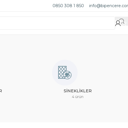
0850 308 1 850
info@bipencere.c
R
SINEKLIKLER
4 ürün