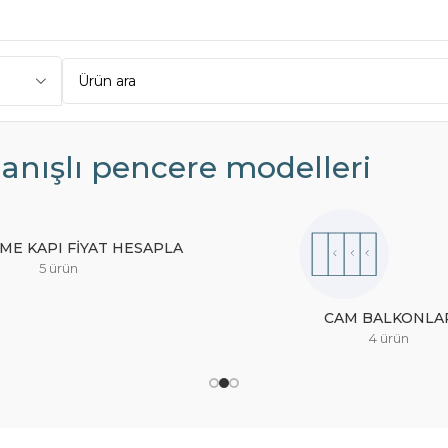
modelleri” olarak etiketlendi
anışlı pencere modelleri
ME KAPI FIYAT HESAPLA
5 ürün
CAM BALKONLA
4 ürün