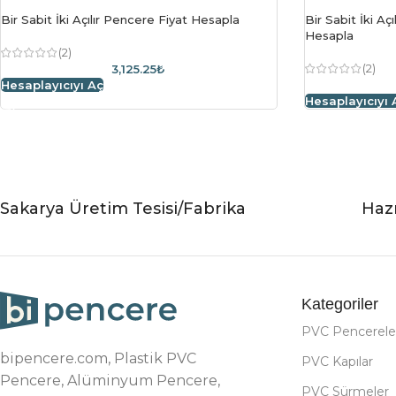
Bir Sabit İki Açılır Pencere Fiyat Hesapla
Bir Sabit İki Aç
Hesapla
(2)
(2)
3,125.25₺
Hesaplayıcıyı Aç
Hesaplayıcıyı 
Sakarya Üretim Tesisi/Fabrika
Hazı
Kategoriler
PVC Pencerele
bipencere.com, Plastik PVC
PVC Kapılar
Pencere, Alüminyum Pencere,
PVC Sürmeler