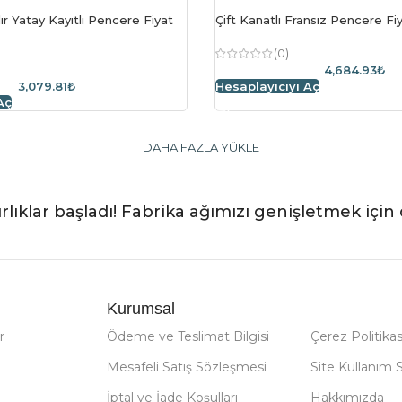
ılır Yatay Kayıtlı Pencere Fiyat
Çift Kanatlı Fransız Pencere F
(0)
4,684.93₺
3,079.81₺
Hesaplayıcıyı Aç
Aç
DAHA FAZLA YÜKLE
rlıklar başladı! Fabrika ağımızı genişletmek için 
Kurumsal
r
Ödeme ve Teslimat Bilgisi
Çerez Politikas
Mesafeli Satış Sözleşmesi
Site Kullanım 
İptal ve İade Koşulları
Hakkımızda