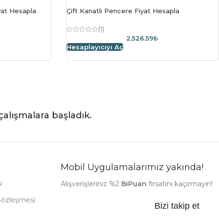
iyat Hesapla
Çift Kanatlı Pencere Fiyat Hesapla
(1)
2,526.59₺
Hesaplayıcıyı Aç
çalışmalara başladık.
Mobil Uygulamalarımız yakında!
ı
Alışverişleriniz %2
BiPuan
fırsatını kaçırmayın!
Sözleşmesi
Bizi takip et