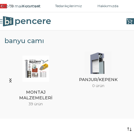
Skip to main content
TR
Kurumsal
Tedarikçilerimiz
Hakkımızda
Ana Sayfa
/
Ürünler “banyu camı” olarak etiketlendi
banyu camı
PANJUR/KEPENK
0 ürün
MONTAJ
MALZEMELERI
39 ürün