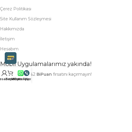
Çerez Politikası
Site Kullanım Sözleşmesi
Hakkımızda
İletişim
Hesabım
Mobil Uygulamalarımız yakında!
Alışverişleriniz %2
BiPuan
fırsatını kaçırmayın!
esabım
Sepetim
Müşteri Hizmetleri
WhatsApp
Bizi takip et