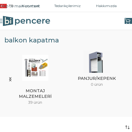
Skip to main content
TR
Kurumsal
Tedarikçilerimiz
Hakkımızda
Ana Sayfa
/
Ürünler “balkon kapatma” olarak etiketlendi
balkon kapatma
PANJUR/KEPENK
0 ürün
MONTAJ
MALZEMELERI
39 ürün