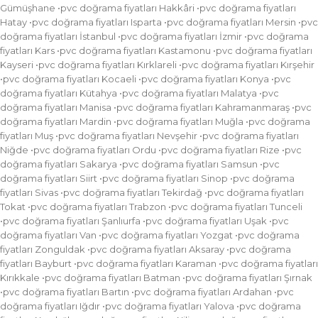
Gümüşhane •pvc doğrama fiyatları Hakkâri •pvc doğrama fiyatları
Hatay •pvc doğrama fiyatları Isparta •pvc doğrama fiyatları Mersin •pvc
doğrama fiyatları İstanbul •pvc doğrama fiyatları İzmir •pvc doğrama
fiyatları Kars •pvc doğrama fiyatları Kastamonu •pvc doğrama fiyatları
Kayseri •pvc doğrama fiyatları Kırklareli •pvc doğrama fiyatları Kırşehir
•pvc doğrama fiyatları Kocaeli •pvc doğrama fiyatları Konya •pvc
doğrama fiyatları Kütahya •pvc doğrama fiyatları Malatya •pvc
doğrama fiyatları Manisa •pvc doğrama fiyatları Kahramanmaraş •pvc
doğrama fiyatları Mardin •pvc doğrama fiyatları Muğla •pvc doğrama
fiyatları Muş •pvc doğrama fiyatları Nevşehir •pvc doğrama fiyatları
Niğde •pvc doğrama fiyatları Ordu •pvc doğrama fiyatları Rize •pvc
doğrama fiyatları Sakarya •pvc doğrama fiyatları Samsun •pvc
doğrama fiyatları Siirt •pvc doğrama fiyatları Sinop •pvc doğrama
fiyatları Sivas •pvc doğrama fiyatları Tekirdağ •pvc doğrama fiyatları
Tokat •pvc doğrama fiyatları Trabzon •pvc doğrama fiyatları Tunceli
•pvc doğrama fiyatları Şanlıurfa •pvc doğrama fiyatları Uşak •pvc
doğrama fiyatları Van •pvc doğrama fiyatları Yozgat •pvc doğrama
fiyatları Zonguldak •pvc doğrama fiyatları Aksaray •pvc doğrama
fiyatları Bayburt •pvc doğrama fiyatları Karaman •pvc doğrama fiyatları
Kırıkkale •pvc doğrama fiyatları Batman •pvc doğrama fiyatları Şırnak
•pvc doğrama fiyatları Bartın •pvc doğrama fiyatları Ardahan •pvc
doğrama fiyatları Iğdır •pvc doğrama fiyatları Yalova •pvc doğrama