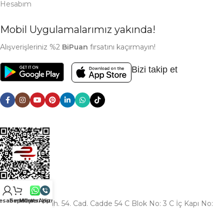
Hesabım
Mobil Uygulamalarımız yakında!
Alışverişleriniz %2
BiPuan
fırsatını kaçırmayın!
Bizi takip et
esabım
Sepetim
Müşteri Hizmetleri
WhatsApp
Arabacıalanı Mah. 54. Cad. Cadde 54 C Blok No: 3 C İç Kapı No:
216 Serdivan / SAKARYA