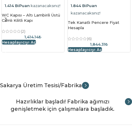
1.414 BiPuan
kazanacaksınız!
1.844 BiPuan
kazanacaksınız!
WC Kapısı – Altı Lambirili Üstü
Camlı Kilitli Kapı
Tek Kanatlı Pencere Fiyat
Hesapla
(2)
1,414.14₺
(6)
Hesaplayıcıyı Aç
1,844.31₺
Hesaplayıcıyı Aç
Sakarya Üretim Tesisi/Fabrika
Hazırlıklar başladı! Fabrika ağımızı
genişletmek için çalışmalara başladık.