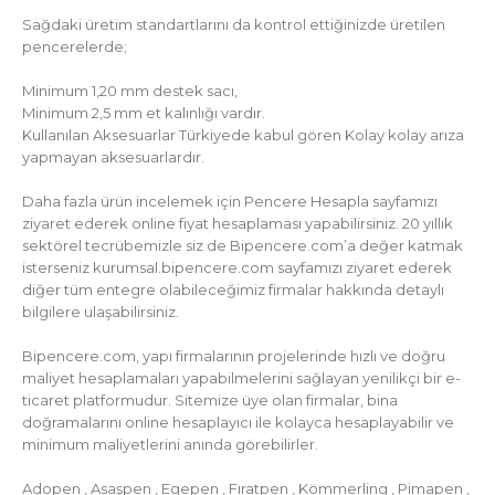
Sağdaki üretim standartlarını da kontrol ettiğinizde üretilen
pencerelerde;
Minimum 1,20 mm destek sacı,
Minimum 2,5 mm et kalınlığı vardır.
Kullanılan Aksesuarlar Türkiyede kabul gören Kolay kolay arıza
yapmayan aksesuarlardır.
Daha fazla ürün incelemek için Pencere Hesapla sayfamızı
ziyaret ederek online fiyat hesaplaması yapabilirsiniz. 20 yıllık
sektörel tecrübemizle siz de Bipencere.com’a değer katmak
isterseniz kurumsal.bipencere.com sayfamızı ziyaret ederek
diğer tüm entegre olabileceğimiz firmalar hakkında detaylı
bilgilere ulaşabilirsiniz.
Bipencere.com, yapı firmalarının projelerinde hızlı ve doğru
maliyet hesaplamaları yapabilmelerini sağlayan yenilikçi bir e-
ticaret platformudur. Sitemize üye olan firmalar, bina
doğramalarını online hesaplayıcı ile kolayca hesaplayabilir ve
minimum maliyetlerini anında görebilirler.
Adopen , Asaşpen , Egepen , Fıratpen , Kömmerling , Pimapen ,