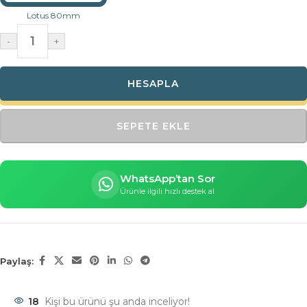
Lotus 80mm
-
+
HESAPLA
SEPETE EKLE
WhatsApp’tan Sor
Ürünle ilgili hızlı destek al
Paylaş:
18
Kişi bu ürünü şu anda inceliyor!