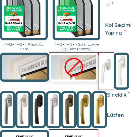
Kol Seçimi
Yapınız
4+12+4+12+4 Klasik Üç
4+12+4+12+4 Solar Low-e
Cam
Üç Cam (Konfor)
Sineklik
Lütfen