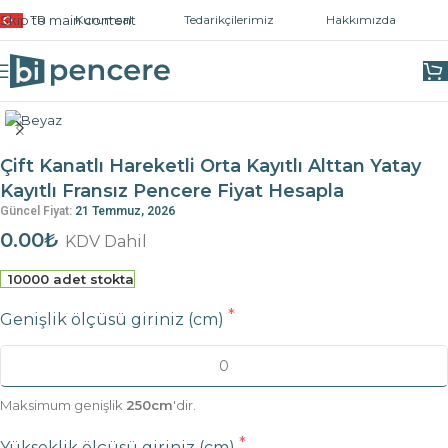
Skip to main content
TR
Kurumsal
Tedarikçilerimiz
Hakkımızda
Ana Sayfa
/
PVC Pencere Fiyat Hesapla
/
2 Bölmeli Pencereler
Çift Kanatlı Hareketli Orta Kayıtlı Alttan Yatay
Kayıtlı Fransız Pencere Fiyat Hesapla
Güncel Fiyat:
21 Temmuz, 2026
0.00₺
KDV Dahil
10000 adet stokta
Genişlik ölçüsü giriniz (cm)
Maksimum genişlik
250cm
'dir.
Yükseklik ölçüsü giriniz (cm)