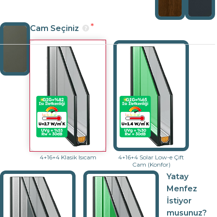
Cam Seçiniz
4+16+4 Klasik Isıcam
4+16+4 Solar Low-e Çift
Cam (Konfor)
Yatay
Menfez
İstiyor
musunuz?