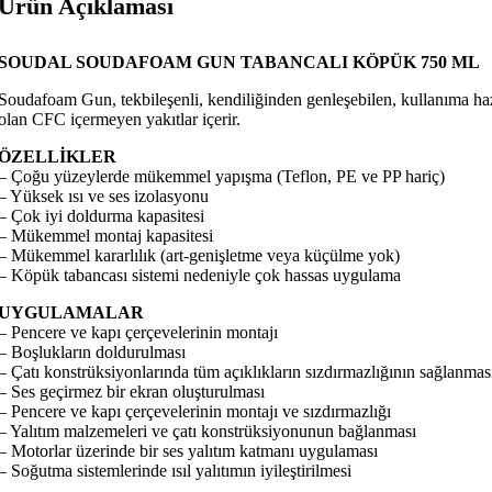
Ürün Açıklaması
SOUDAL SOUDAFOAM GUN TABANCALI KÖPÜK 750 ML
Soudafoam Gun, tekbileşenli, kendiliğinden genleşebilen, kullanıma hazı
olan CFC içermeyen yakıtlar içerir.
ÖZELLİKLER
– Çoğu yüzeylerde mükemmel yapışma (Teflon, PE ve PP hariç)
– Yüksek ısı ve ses izolasyonu
– Çok iyi doldurma kapasitesi
– Mükemmel montaj kapasitesi
– Mükemmel kararlılık (art-genişletme veya küçülme yok)
– Köpük tabancası sistemi nedeniyle çok hassas uygulama
UYGULAMALAR
– Pencere ve kapı çerçevelerinin montajı
– Boşlukların doldurulması
– Çatı konstrüksiyonlarında tüm açıklıkların sızdırmazlığının sağlanmas
– Ses geçirmez bir ekran oluşturulması
– Pencere ve kapı çerçevelerinin montajı ve sızdırmazlığı
– Yalıtım malzemeleri ve çatı konstrüksiyonunun bağlanması
– Motorlar üzerinde bir ses yalıtım katmanı uygulaması
– Soğutma sistemlerinde ısıl yalıtımın iyileştirilmesi