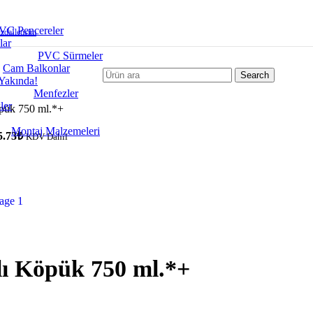
VC Pencereler
zda
İletisim
lar
PVC Sürmeler
Cam Balkonlar
Search
Yakında!
Menfezler
ler
pük 750 ml.*+
Montaj Malzemeleri
5.73
₺
KDV Dahil
ı Köpük 750 ml.*+