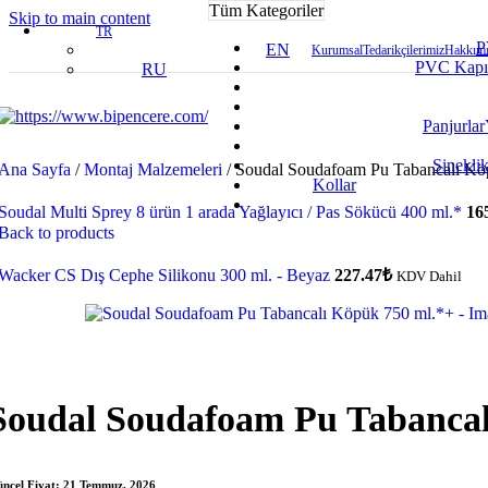
Tüm Kategoriler
Skip to main content
TR
P
EN
Kurumsal
Tedarikçilerimiz
Hakkımı
PVC Kapı
RU
Panjurlar
Sineklik
Ana Sayfa
/
Montaj Malzemeleri
/
Soudal Soudafoam Pu Tabancalı Kö
Kollar
Soudal Multi Sprey 8 ürün 1 arada Yağlayıcı / Pas Sökücü 400 ml.*
16
Back to products
Wacker CS Dış Cephe Silikonu 300 ml. - Beyaz
227.47
₺
KDV Dahil
Soudal Soudafoam Pu Tabancal
ncel Fiyat:
21 Temmuz, 2026