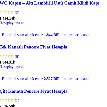
WC Kapısı – Altı Lambirili Üstü Camlı Kilitli Kapı
(2)
1,414.14₺
Hesaplayıcıyı aç
Bu ürünü satın alarak en az
1.844 BiPuan
kazanacaksınız!
Tek Kanatlı Pencere Fiyat Hesapla
(6)
1,844.31₺
Hesaplayıcıyı aç
Bu ürünü satın alarak en az
2.527 BiPuan
kazanacaksınız!
Çift Kanatlı Pencere Fiyat Hesapla
(1)
2,526.59₺