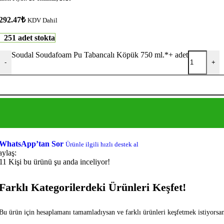
292.47
₺
KDV Dahil
251 adet stokta
Soudal Soudafoam Pu Tabancalı Köpük 750 ml.*+ adet
-
+
WhatsApp’tan Sor
Ürünle ilgili hızlı destek al
aylaş:
11
Kişi bu ürünü şu anda inceliyor!
Farklı Kategorilerdeki Ürünleri Keşfet!
Bu ürün için hesaplamanı tamamladıysan ve farklı ürünleri keşfetmek istiyorsan f