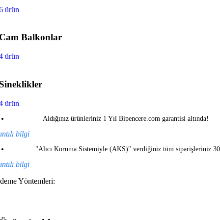
6 ürün
Cam Balkonlar
4 ürün
Sineklikler
4 ürün
Aldığınız ürünleriniz 1 Yıl Bipencere.com garantisi altında!
ntılı bilgi
"Alıcı Koruma Sistemiyle (AKS)" verdiğiniz tüm siparişleriniz 3
ntılı bilgi
deme Yöntemleri: