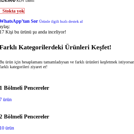
324.00
₺
KDV Dahil
Stokta yok
WhatsApp’tan Sor
Ürünle ilgili hızlı destek al
aylaş:
17
Kişi bu ürünü şu anda inceliyor!
Farklı Kategorilerdeki Ürünleri Keşfet!
Bu ürün için hesaplamanı tamamladıysan ve farklı ürünleri keşfetmek istiyorsa
farklı kategorileri ziyaret et!
1 Bölmeli Pencereler
7 ürün
2 Bölmeli Pencereler
10 ürün