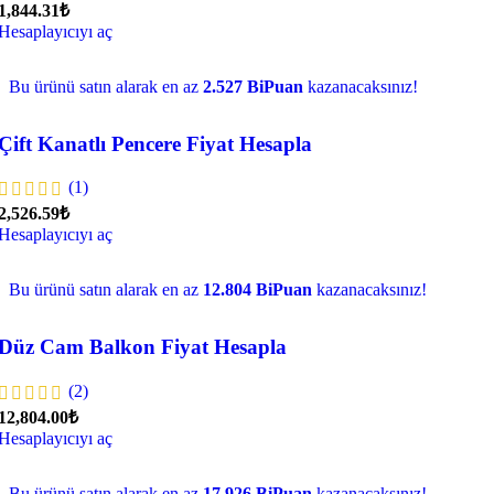
1,844.31₺
Hesaplayıcıyı aç
Bu ürünü satın alarak en az
2.527 BiPuan
kazanacaksınız!
Çift Kanatlı Pencere Fiyat Hesapla
(1)
2,526.59₺
Hesaplayıcıyı aç
Bu ürünü satın alarak en az
12.804 BiPuan
kazanacaksınız!
Düz Cam Balkon Fiyat Hesapla
(2)
12,804.00₺
Hesaplayıcıyı aç
Bu ürünü satın alarak en az
17.926 BiPuan
kazanacaksınız!