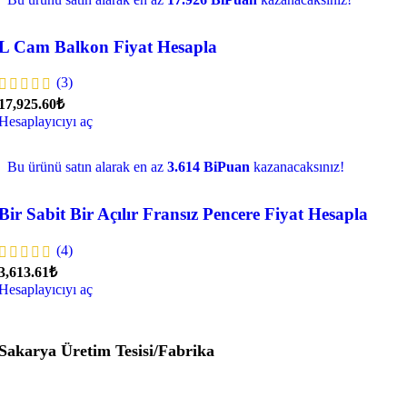
L Cam Balkon Fiyat Hesapla
(3)
17,925.60₺
Hesaplayıcıyı aç
Bu ürünü satın alarak en az
3.614 BiPuan
kazanacaksınız!
Bir Sabit Bir Açılır Fransız Pencere Fiyat Hesapla
(4)
3,613.61₺
Hesaplayıcıyı aç
Sakarya Üretim Tesisi/Fabrika