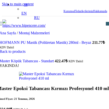
Skip to main content
TR
Kurumsal
Tedarikçilerimiz
Hakkımızda
EN
RU
Ana Sayfa
/
Montaj Malzemeleri
HOFMANN PU Mastik (Poliüretan Mastik) 280ml - Beyaz
211.77
₺
KDV Dahil
Back to products
Master Köpük Tabancası - Standart
422.47
₺
KDV Dahil
YAKINDA!
aster Epoksi Tabancası Kırmızı Profesyonel 410 ml
ncel Fiyat:
21 Temmuz, 2026