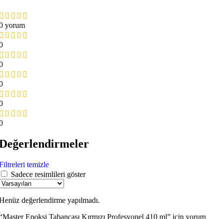
0 yorum
0
0
0
0
0
Değerlendirmeler
Filtreleri temizle
Sadece resimlileri göster
Henüz değerlendirme yapılmadı.
“Master Epoksi Tabancası Kırmızı Profesyonel 410 ml” için yorum