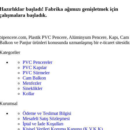
Hazırlıklar başladı! Fabrika ağımızı genişletmek için
çalışmalara başladık.
bipencere.com, Plastik PVC Pencere, Alüminyum Pencere, Kapı, Cam
Balkon ve Panjur ürünleri konusunda uzmanlaşmış bir e-ticaret sitesidir
Kategoriler
PVC Pencereler
PVC Kapılar
PVC Sürmeler
Cam Balkon
Menfezler
Sineklikler
Kollar
Kurumsal
Ödeme ve Teslimat Bilgisi
Mesafeli Satış Sözleşmesi
İptal ve İade Koşulları
Kişisel Verileri Koruma Kanunu (K.V.K.K)