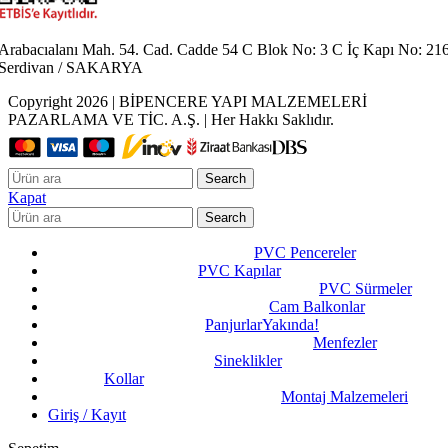
Arabacıalanı Mah. 54. Cad. Cadde 54 C Blok No: 3 C İç Kapı No: 21
Serdivan / SAKARYA
Copyright 2026 | BİPENCERE YAPI MALZEMELERİ
PAZARLAMA VE TİC. A.Ş. | Her Hakkı Saklıdır.
Search
Kapat
Search
PVC Pencereler
PVC Kapılar
PVC Sürmeler
Cam Balkonlar
Panjurlar
Yakında!
Menfezler
Sineklikler
Kollar
Montaj Malzemeleri
Giriş / Kayıt