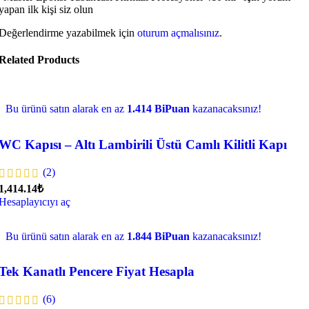
yapan ilk kişi siz olun
Değerlendirme yazabilmek için
oturum açmalısınız
.
Related Products
Bu ürünü satın alarak en az
1.414 BiPuan
kazanacaksınız!
WC Kapısı – Altı Lambirili Üstü Camlı Kilitli Kapı
(2)
1,414.14₺
Hesaplayıcıyı aç
Bu ürünü satın alarak en az
1.844 BiPuan
kazanacaksınız!
Tek Kanatlı Pencere Fiyat Hesapla
(6)