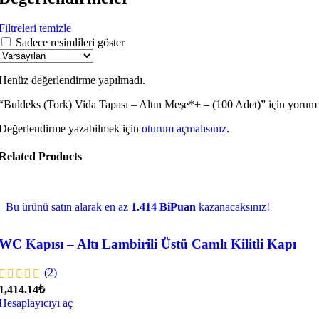
Filtreleri temizle
Sadece resimlileri göster
Henüz değerlendirme yapılmadı.
“Buldeks (Tork) Vida Tapası – Altın Meşe*+ – (100 Adet)” için yorum y
Değerlendirme yazabilmek için
oturum açmalısınız
.
Related Products
Bu ürünü satın alarak en az
1.414 BiPuan
kazanacaksınız!
WC Kapısı – Altı Lambirili Üstü Camlı Kilitli Kapı
(2)
1,414.14₺
Hesaplayıcıyı aç