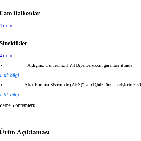
Cam Balkonlar
4 ürün
Sineklikler
4 ürün
Aldığınız ürünleriniz 1 Yıl Bipencere.com garantisi altında!
ntılı bilgi
"Alıcı Koruma Sistemiyle (AKS)" verdiğiniz tüm siparişleriniz 3
ntılı bilgi
deme Yöntemleri:
Ürün Açıklaması