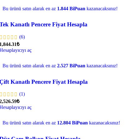
Bu ürünü satın alarak en az
1.844 BiPuan
kazanacaksınız!
Tek Kanatlı Pencere Fiyat Hesapla
(6)
1,844.31₺
Hesaplayıcıyı aç
Bu ürünü satın alarak en az
2.527 BiPuan
kazanacaksınız!
Çift Kanatlı Pencere Fiyat Hesapla
(1)
2,526.59₺
Hesaplayıcıyı aç
Bu ürünü satın alarak en az
12.804 BiPuan
kazanacaksınız!
Düz Cam Balkon Fiyat Hesapla