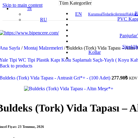
Tüm Kategoriler
Skip to main content
TR
P
EN
Kurumsal
Tedarikçilerimiz
Hakkımı
PVC Kapı
RU
Panjurlar
Sineklik
Ana Sayfa
/
Montaj Malzemeleri
/
Buldeks (Tork) Vida Tapası – Altın
Kollar
Yale Tipi WC Tipi Plastik Kapı Kolu Saplamalı Saçlı-Yaylı ( Koyu Ka
Back to products
Buldeks (Tork) Vida Tapası - Antrasit Gri*+ - (100 Adet)
277.98
₺
KDV 
Buldeks (Tork) Vida Tapası – A
ncel Fiyat:
23 Temmuz, 2026