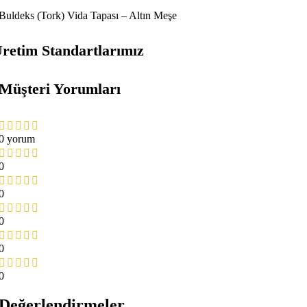
Buldeks (Tork) Vida Tapası – Altın Meşe
retim Standartlarımız
Müşteri Yorumları
0 yorum
0
0
0
0
0
Değerlendirmeler