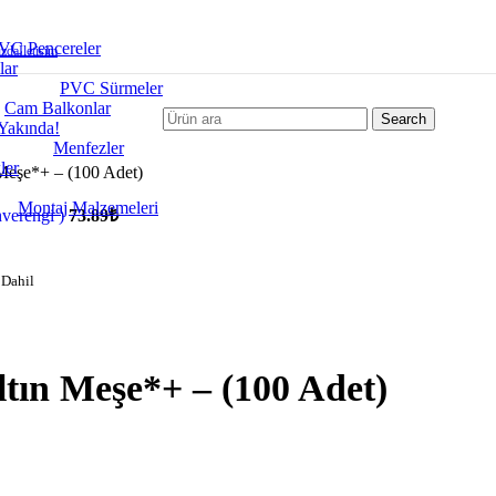
VC Pencereler
zda
İletisim
lar
PVC Sürmeler
Cam Balkonlar
Search
Yakında!
Menfezler
ler
 Meşe*+ – (100 Adet)
Montaj Malzemeleri
hverengi )
73.89
₺
Dahil
ltın Meşe*+ – (100 Adet)