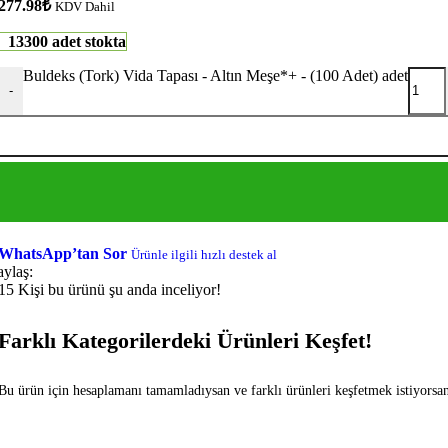
277.98
₺
KDV Dahil
13300 adet stokta
Buldeks (Tork) Vida Tapası - Altın Meşe*+ - (100 Adet) adet
-
WhatsApp’tan Sor
Ürünle ilgili hızlı destek al
aylaş:
15
Kişi bu ürünü şu anda inceliyor!
Farklı Kategorilerdeki Ürünleri Keşfet!
Bu ürün için hesaplamanı tamamladıysan ve farklı ürünleri keşfetmek istiyorsan f