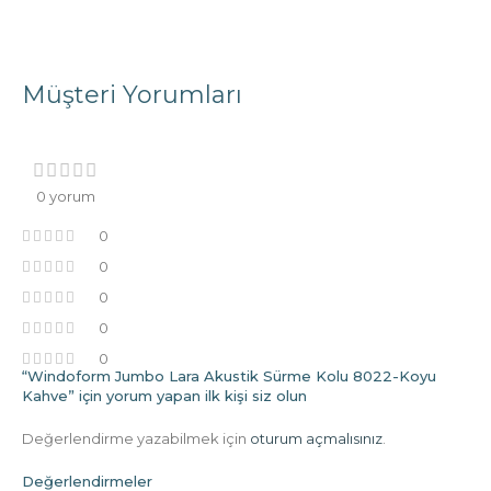
Müşteri Yorumları
0 yorum
0
0
0
0
0
“Windoform Jumbo Lara Akustik Sürme Kolu 8022-Koyu
Kahve” için yorum yapan ilk kişi siz olun
Değerlendirme yazabilmek için
oturum açmalısınız
.
Değerlendirmeler