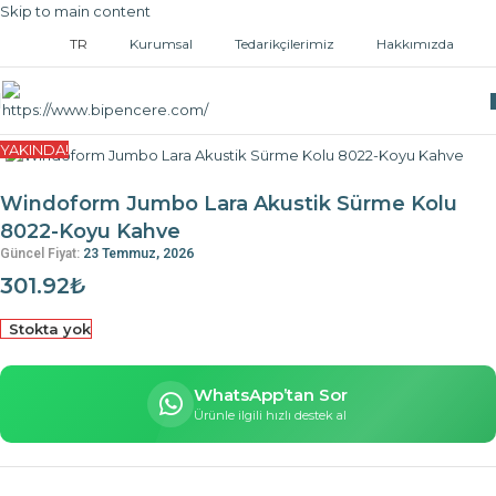
Skip to main content
TR
Kurumsal
Tedarikçilerimiz
Hakkımızda
Ana Sayfa
/
Kapı ve Pencere Kolları
/
Sürme Kollar
YAKINDA!
Windoform Jumbo Lara Akustik Sürme Kolu
8022-Koyu Kahve
Güncel Fiyat:
23 Temmuz, 2026
301.92
₺
Stokta yok
WhatsApp’tan Sor
Ürünle ilgili hızlı destek al