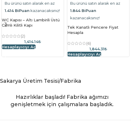
Bu ürünü satın alarak en az
Bu ürünü satın alarak en az
1.414 BiPuan
kazanacaksınız!
1.844 BiPuan
kazanacaksınız!
WC Kapısı – Altı Lambirili Üstü
Camlı Kilitli Kapı
Tek Kanatlı Pencere Fiyat
Hesapla
(2)
1,414.14₺
(6)
Hesaplayıcıyı Aç
1,844.31₺
Hesaplayıcıyı Aç
Sakarya Üretim Tesisi/Fabrika
Hazırlıklar başladı! Fabrika ağımızı
genişletmek için çalışmalara başladık.