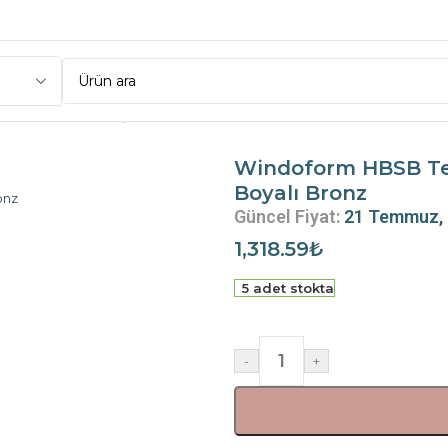
k Taraflı Kol ( İç Kol + Dış Havuz Kol ) Boyalı Bronz
Windoform HBSB Tek T
Boyalı Bronz
Güncel Fiyat:
21 Temmuz,
1,318.59
₺
5 adet stokta
-
+