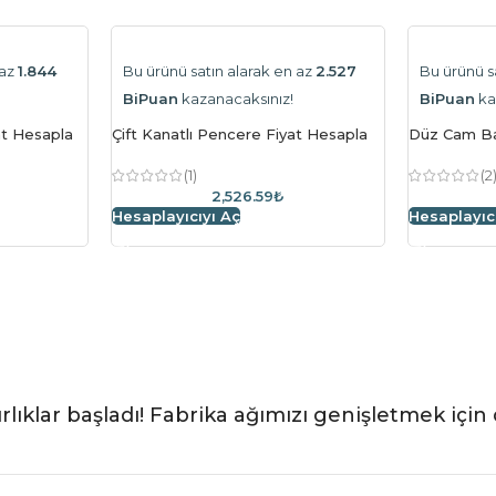
 az
1.844
Bu ürünü satın alarak en az
2.527
Bu ürünü s
BiPuan
kazanacaksınız!
BiPuan
ka
at Hesapla
Çift Kanatlı Pencere Fiyat Hesapla
Düz Cam Ba
(1)
(2
2,526.59₺
Hesaplayıcıyı Aç
Hesaplayıc
rlıklar başladı! Fabrika ağımızı genişletmek için 