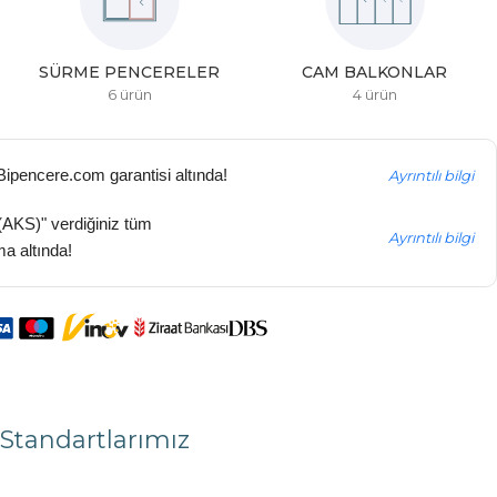
1 BÖLMELI PENCERELER
2 BÖLMELI PENCERELER
7 ürün
10 ürün
 Bipencere.com garantisi altında!
Ayrıntılı bilgi
(AKS)" verdiğiniz tüm
Ayrıntılı bilgi
ma altında!
Standartlarımız