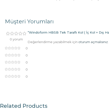
Müşteri Yorumları
“Windoform HBSB Tek Taraflı Kol ( İç Kol + Dış Hav
0 yorum
Değerlendirme yazabilmek için
oturum açmalısınız
.
0
0
0
0
0
Related Products