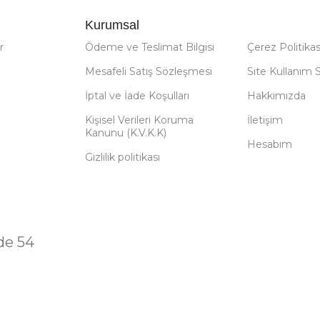
Kurumsal
r
Ödeme ve Teslimat Bilgisi
Çerez Politikas
Mesafeli Satış Sözleşmesi
Site Kullanım 
İptal ve İade Koşulları
Hakkımızda
Kişisel Verileri Koruma
İletişim
Kanunu (K.V.K.K)
Hesabım
Gizlilik politikası
de 54