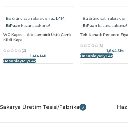
Bu ürünü satın alarak en az
1.414
Bu ürünü satın alarak en
BiPuan
kazanacaksınız!
BiPuan
kazanacaksınız!
WC Kapısı – Altı Lambirili Üstü Camlı
Tek Kanatlı Pencere Fiy
Kilitli Kapı
(6)
(2)
1,844.31₺
1,414.14₺
Hesaplayıcıyı Aç
Hesaplayıcıyı Aç
Sakarya Üretim Tesisi/Fabrika
Hazı