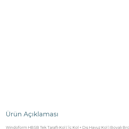
4 BÖLMELI PENCERELER
SÜRME PENCERELER
5 ürün
6 ürün
Ürün Açıklaması
Windoform HBSB Tek Taraflı Kol ( İç Kol + Dış Havuz Kol ) Boyalı Br