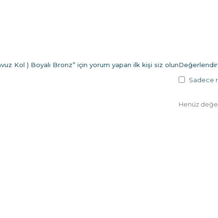
uz Kol ) Boyalı Bronz” için yorum yapan ilk kişi siz olun
Değerlendi
Sadece re
Henüz değer