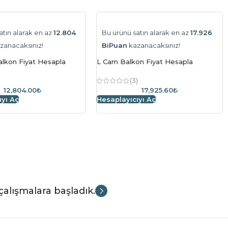
atın alarak en az
12.804
Bu ürünü satın alarak en az
17.926
zanacaksınız!
BiPuan
kazanacaksınız!
lkon Fiyat Hesapla
L Cam Balkon Fiyat Hesapla
)
(3)
12,804.00₺
17,925.60₺
ıyı Aç
Hesaplayıcıyı Aç
çalışmalara başladık.