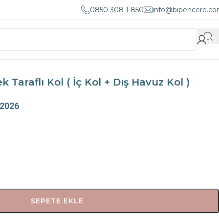
0850 308 1 850
info@bipencere.c
araflı Kol ( İç Kol + Dış Havuz Kol )
 2026
SEPETE EKLE