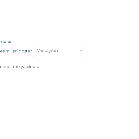
rmeler
simlileri göster
lendirme yapılmadı.