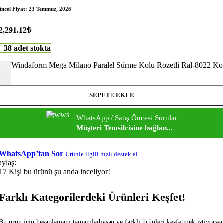
ncel Fiyat:
23 Temmuz, 2026
2,291.12
₺
38 adet stokta
Windaform Mega Milano Paralel Sürme Kolu Rozetli Ral-8022 Ko
-
SEPETE EKLE
WhatsApp / Satış Öncesi Sorular
Müşteri Temsilcisine bağlan...
WhatsApp’tan Sor
Ürünle ilgili hızlı destek al
aylaş:
17
Kişi bu ürünü şu anda inceliyor!
Farklı Kategorilerdeki Ürünleri Keşfet!
Bu ürün için hesaplamanı tamamladıysan ve farklı ürünleri keşfetmek istiyorsa