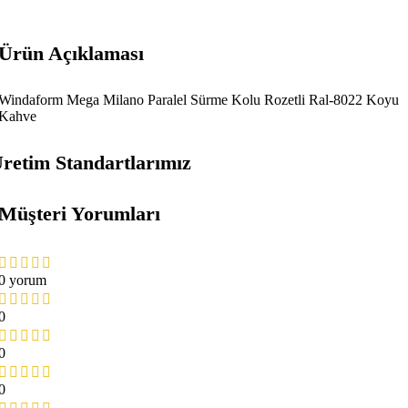
Ürün Açıklaması
Windaform Mega Milano Paralel Sürme Kolu Rozetli Ral-8022 Koyu
Kahve
retim Standartlarımız
Müşteri Yorumları
0 yorum
0
0
0