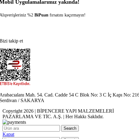
Mobil Uygulamalarımız yakında!
Alışverişleriniz %2
BiPuan
fırsatını kaçırmayın!
Bizi takip et
Arabacıalanı Mah. 54. Cad. Cadde 54 C Blok No: 3 C İç Kapı No: 21
Serdivan / SAKARYA
Copyright 2026 | BİPENCERE YAPI MALZEMELERİ
PAZARLAMA VE TİC. A.Ş. | Her Hakkı Saklıdır.
Search
Kapat