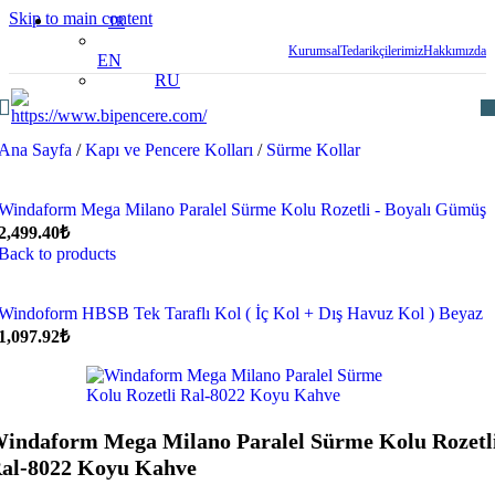
Skip to main content
TR
Kurumsal
Tedarikçilerimiz
Hakkımızda
EN
RU
Ana Sayfa
/
Kapı ve Pencere Kolları
/
Sürme Kollar
Windaform Mega Milano Paralel Sürme Kolu Rozetli - Boyalı Gümüş
2,499.40
₺
Back to products
Windoform HBSB Tek Taraflı Kol ( İç Kol + Dış Havuz Kol ) Beyaz
1,097.92
₺
indaform Mega Milano Paralel Sürme Kolu Rozetl
al-8022 Koyu Kahve