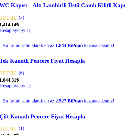
WC Kapısı – Altı Lambirili Üstü Camlı Kilitli Kapı
(2)
1,414.14₺
Hesaplayıcıyı aç
Bu ürünü satın alarak en az
1.844 BiPuan
kazanacaksınız!
Tek Kanatlı Pencere Fiyat Hesapla
(6)
1,844.31₺
Hesaplayıcıyı aç
Bu ürünü satın alarak en az
2.527 BiPuan
kazanacaksınız!
Çift Kanatlı Pencere Fiyat Hesapla
(1)