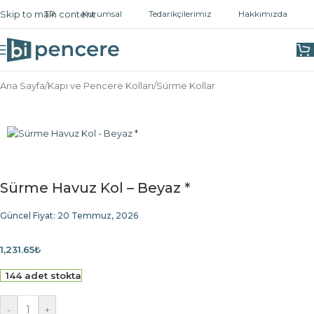
Skip to main content
TR
Kurumsal
Tedarikçilerimiz
Hakkımızda
Ana Sayfa
/
Kapı ve Pencere Kolları
/
Sürme Kollar
Sürme Havuz Kol – Beyaz *
Güncel Fiyat:
20 Temmuz, 2026
1,231.65
₺
144 adet stokta
-
+