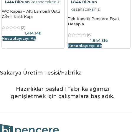
1.414 BiPuan
kazanacaksınız!
1.844 BiPuan
kazanacaksınız!
WC Kapısı – Altı Lambirili Üstü
Camlı Kilitli Kapı
Tek Kanatlı Pencere Fiyat
Hesapla
(2)
1,414.14₺
(6)
Hesaplayıcıyı Aç
1,844.31₺
Hesaplayıcıyı Aç
Sakarya Üretim Tesisi/Fabrika
Hazırlıklar başladı! Fabrika ağımızı
genişletmek için çalışmalara başladık.