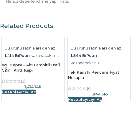
Henüz değerlendirme yapılmadı.
Related Products
Bu ürünü satın alarak en az
Bu ürünü satın alarak en az
1.414 BiPuan
kazanacaksınız!
1.844 BiPuan
kazanacaksınız!
WC Kapısı – Altı Lambirili Üstü
Camlı Kilitli Kapı
Tek Kanatlı Pencere Fiyat
Hesapla
(2)
1,414.14₺
(6)
Hesaplayıcıyı Aç
1,844.31₺
Hesaplayıcıyı Aç