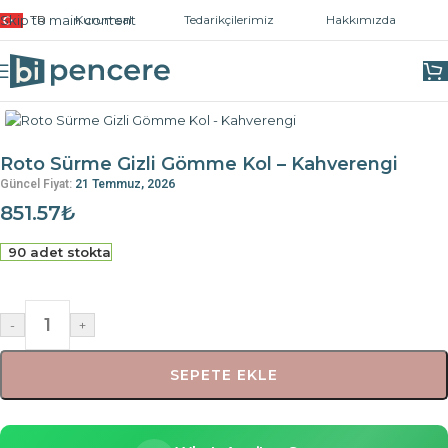
Skip to main content
TR
Kurumsal
Tedarikçilerimiz
Hakkımızda
Ana Sayfa
/
Kapı ve Pencere Kolları
/
Sürme Kollar
Roto Sürme Gizli Gömme Kol – Kahverengi
Güncel Fiyat:
21 Temmuz, 2026
851.57
₺
90 adet stokta
-
+
SEPETE EKLE