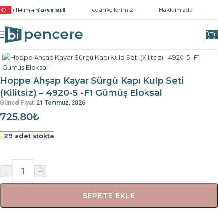
Skip to main content
TR
Kurumsal
Tedarikçilerimiz
Hakkımızda
Ana Sayfa
/
Kapı ve Pencere Kolları
/
Sürme Kollar
Hoppe Ahşap Kayar Sürgü Kapı Kulp Seti
(Kilitsiz) – 4920-5 -F1 Gümüş Eloksal
Güncel Fiyat:
21 Temmuz, 2026
725.80
₺
29 adet stokta
-
+
SEPETE EKLE