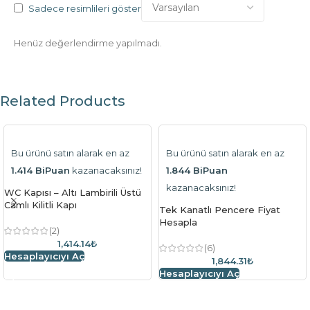
Sadece resimlileri göster
Henüz değerlendirme yapılmadı.
Related Products
Bu ürünü satın alarak en az
Bu ürünü satın alarak en az
1.414 BiPuan
kazanacaksınız!
1.844 BiPuan
kazanacaksınız!
WC Kapısı – Altı Lambirili Üstü
Camlı Kilitli Kapı
Tek Kanatlı Pencere Fiyat
Hesapla
(2)
1,414.14₺
(6)
Hesaplayıcıyı Aç
1,844.31₺
Hesaplayıcıyı Aç