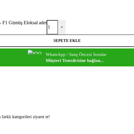
- F1 Gümüş Eloksal adet
+
SEPETE EKLE
WhatsApp / Satış Öncesi Sorular
Müşteri Temsilcisine bağlan...
arklı kategorileri ziyaret et!