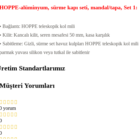
HOPPE-alüminyum, sürme kapı seti, mandal/tapa, Set 1:
• Bağlantı: HOPPE teleskopik kol mili
• Kilit: Kancalı kilit, seren mesafesi 50 mm, kasa karşılık
• Sabitleme: Gizli, sürme set havuz kulpları HOPPE teleskopik kol mili i
parmak yuvası silikon veya tutkal ile sabitlenir
retim Standartlarımız
Müşteri Yorumları
0 yorum
0
0