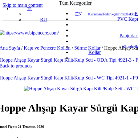
Tüm Kategoriler
Skip to main content
TR
P
EN
Kurumsal
Tedarikçilerimiz
Hakkımı
PVC Kapı
RU
Panjurlar
Sineklik
Ana Sayfa
/
Kapı ve Pencere Kolları
/
Sürme Kollar
/
Hoppe Ahşap Kay
Kollar
Hoppe Ahşap Kayar Sürgü Kapı Kilit/Kulp Seti - ODA Tipi 4921-3 -
Back to products
Hoppe Ahşap Kayar Sürgü Kapı Kilit/Kulp Seti - WC Tipi 4921-1 - 
Hoppe Ahşap Kayar Sürgü Kapı 
ncel Fiyat:
21 Temmuz, 2026