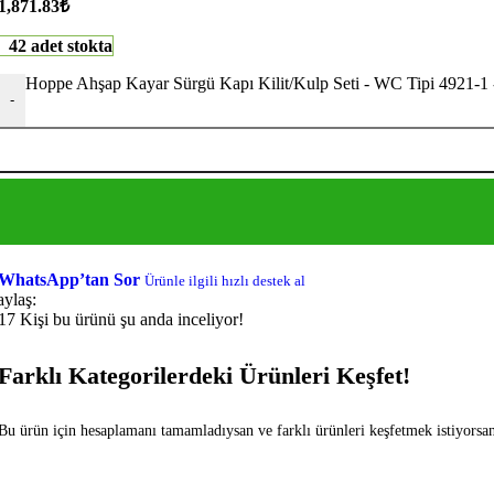
1,871.83
₺
42 adet stokta
Hoppe Ahşap Kayar Sürgü Kapı Kilit/Kulp Seti - WC Tipi 4921-1 
-
WhatsApp’tan Sor
Ürünle ilgili hızlı destek al
aylaş:
17
Kişi bu ürünü şu anda inceliyor!
Farklı Kategorilerdeki Ürünleri Keşfet!
Bu ürün için hesaplamanı tamamladıysan ve farklı ürünleri keşfetmek istiyorsan f