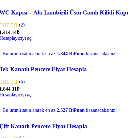
WC Kapısı – Altı Lambirili Üstü Camlı Kilitli Kapı
(2)
1,414.14₺
Hesaplayıcıyı aç
Bu ürünü satın alarak en az
1.844 BiPuan
kazanacaksınız!
Tek Kanatlı Pencere Fiyat Hesapla
(6)
1,844.31₺
Hesaplayıcıyı aç
Bu ürünü satın alarak en az
2.527 BiPuan
kazanacaksınız!
Çift Kanatlı Pencere Fiyat Hesapla