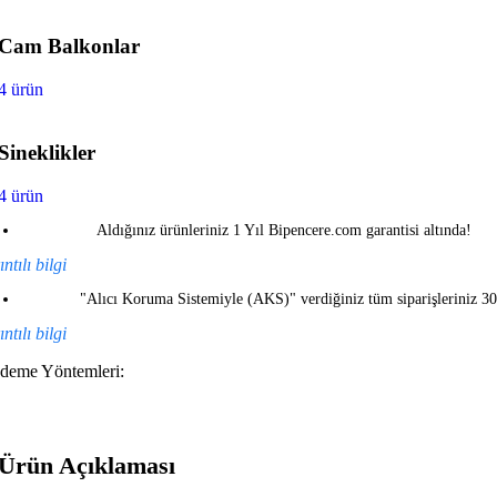
Cam Balkonlar
4 ürün
Sineklikler
4 ürün
Aldığınız ürünleriniz 1 Yıl Bipencere.com garantisi altında!
ntılı bilgi
"Alıcı Koruma Sistemiyle (AKS)" verdiğiniz tüm siparişleriniz 3
ntılı bilgi
deme Yöntemleri:
Ürün Açıklaması