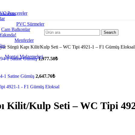
VC Pencereler
zda
İletisim
lar
PVC Sürmeler
Cam Balkonlar
Search
Yakında!
Menfezler
ler
ar Sürgü Kapı Kilit/Kulp Seti – WC Tipi 4921-1 – F1 Gümüş Eloksal
Montaj Malzemeleri
 F94-1 Satine Gümüş
1,977.58
₺
F94-1 Satine Gümüş
2,647.76
₺
Kilit/Kulp Seti – WC Tipi 49