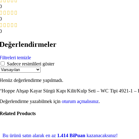
0
0
0
Değerlendirmeler
Filtreleri temizle
Sadece resimlileri göster
Henüz değerlendirme yapılmadı.
“Hoppe Ahşap Kayar Sürgü Kapı Kilit/Kulp Seti – WC Tipi 4921-1 – F1
Değerlendirme yazabilmek için
oturum açmalısınız
.
Related Products
Bu ürünü satın alarak en az
1.414 BiPuan
kazanacaksınız!